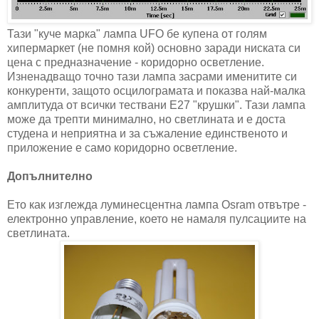
Тази "куче марка" лампа UFO бе купена от голям
хипермаркет (не помня кой) основно заради ниската си
цена с предназначение - коридорно осветление.
Изненадващо точно тази лампа засрами именитите си
конкуренти, защото осцилограмата и показва най-малка
амплитуда от всички тествани E27 "крушки". Тази лампа
може да трепти минимално, но светлината и е доста
студена и неприятна и за съжаление единственото и
приложение е само коридорно осветление.
Допълнително
Ето как изглежда луминесцентна лампа Osram отвътре -
електронно управление, което не намаля пулсациите на
светлината.