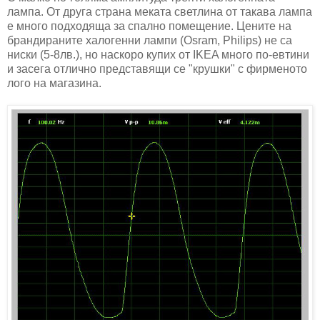
лампа. От друга страна меката светлина от такава лампа
е много подходяща за спално помещение. Цените на
брандираните халогенни лампи (Osram, Philips) не са
ниски (5-8лв.), но наскоро купих от IKEA много по-евтини
и засега отлично представящи се "крушки" с фирменото
лого на магазина.