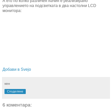
А ето по колко различен начин е реализирано
управлението на подсветката в два настолни LCD
монитора:
Добави в Svejo
кен
Споделяне
6 коментара: