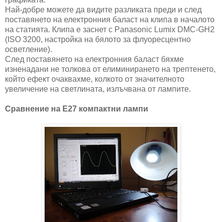
Най-добре можете да видите разликата преди и след
поставянето на електронния баласт на клипа в началото
на статията. Клипа е заснет с Panasonic Lumix DMC-GH2
(ISO 3200, настройка на бялото за флуоресцентно
осветление).
След поставянето на електронния баласт бяхме
изненадани не толкова от елиминирането на трептенето,
който ефект очаквахме, колкото от значителното
увеличение на светлината, излъчвана от лампите.
Сравнение на E27 компактни лампи