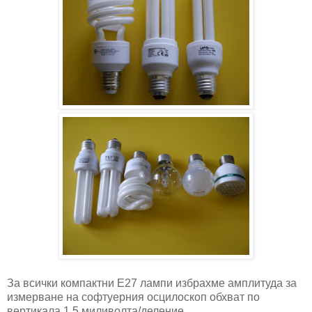
За всички компактни E27 лампи избрахме амплитуда за
измерване на софтуерния осцилоскоп обхват по
вертикала 1,5 миливолта/деление.