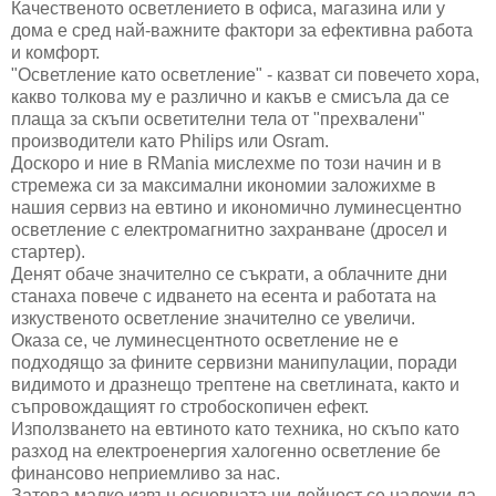
Качественото осветлението в офиса, магазина или у
дома е сред най-важните фактори за ефективна работа
и комфорт.
"Осветление като осветление" - казват си повечето хора,
какво толкова му е различно и какъв е смисъла да се
плаща за скъпи осветителни тела от "прехвалени"
производители като Philips или Osram.
Доскоро и ние в RMania мислехме по този начин и в
стремежа си за максимални икономии заложихме в
нашия сервиз на евтино и икономично луминесцентно
осветление с електромагнитно захранване (дросел и
стартер).
Денят обаче значително се съкрати, а облачните дни
станаха повече с идването на есента и работата на
изкуственото осветление значително се увеличи.
Оказа се, че луминесцентното осветление не е
подходящо за фините сервизни манипулации, поради
видимото и дразнещо трептене на светлината, както и
съпровождащият го стробоскопичен ефект.
Използването на евтиното като техника, но скъпо като
разход на електроенергия халогенно осветление бе
финансово неприемливо за нас.
Затова малко извън основната ни дейност се наложи да