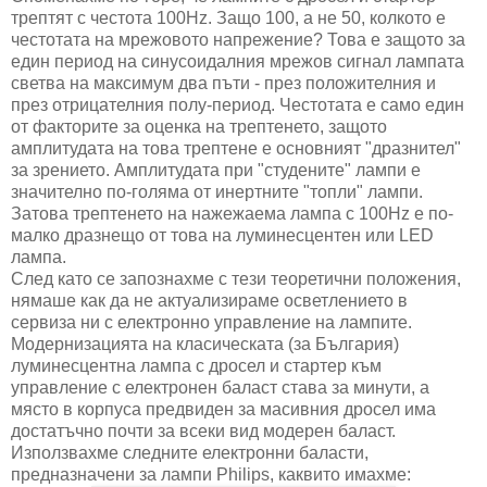
трептят с честота 100Hz. Защо 100, а не 50, колкото е
честотата на мрежовото напрежение? Това е защото за
един период на синусоидалния мрежов сигнал лампата
светва на максимум два пъти - през положителния и
през отрицателния полу-период. Честотата е само един
от факторите за оценка на трептенето, защото
амплитудата на това трептене е основният "дразнител"
за зрението. Амплитудата при "студените" лампи е
значително по-голяма от инертните "топли" лампи.
Затова трептенето на нажежаема лампа с 100Hz е по-
малко дразнещо от това на луминесцентен или LED
лампа.
След като се запознахме с тези теоретични положения,
нямаше как да не актуализираме осветлението в
сервиза ни с електронно управление на лампите.
Модернизацията на класическата (за България)
луминесцентна лампа с дросел и стартер към
управление с електронен баласт става за минути, а
място в корпуса предвиден за масивния дросел има
достатъчно почти за всеки вид модерен баласт.
Използвахме следните електронни баласти,
предназначени за лампи Philips, каквито имахме: