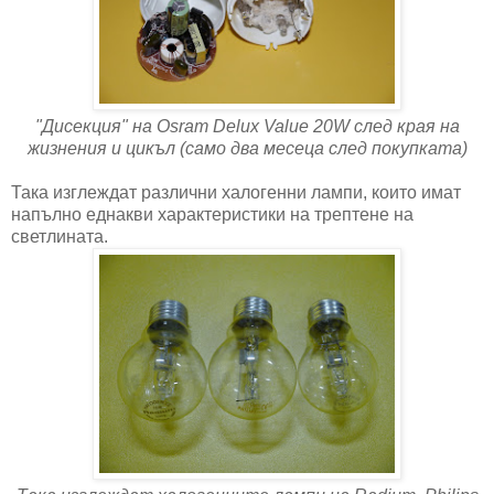
"Дисекция" на Osram Delux Value 20W след края на
жизнения и цикъл (само два месеца след покупката)
Така изглеждат различни халогенни лампи, които имат
напълно еднакви характеристики на трептене на
светлината.