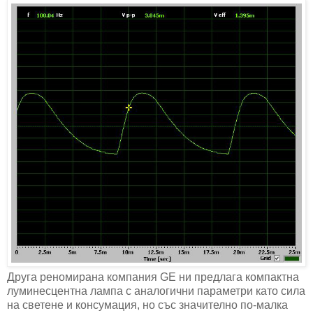
Друга реномирана компания GE ни предлага компактна
луминесцентна лампа с аналогични параметри като сила
на светене и консумация, но със значително по-малка