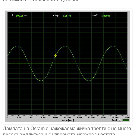
Лампата на Osram с нажежаема жичка трепти с не много
висока амплитуда и с удвоената мрежова честота -