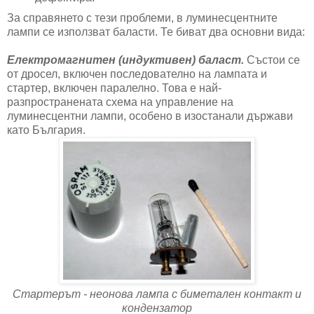
За справянето с тези проблеми, в луминесцентните
лампи се използват баласти. Те биват два основни вида:
Електромагнитен (индуктивен) баласт.
Състои се
от дросел, включен последователно на лампата и
стартер, включен паралелно. Това е най-
разпространената схема на управление на
луминесцентни лампи, особено в изостанали държави
като България.
Стартерът - неонова лампа с биметален контакт и
кондензатор