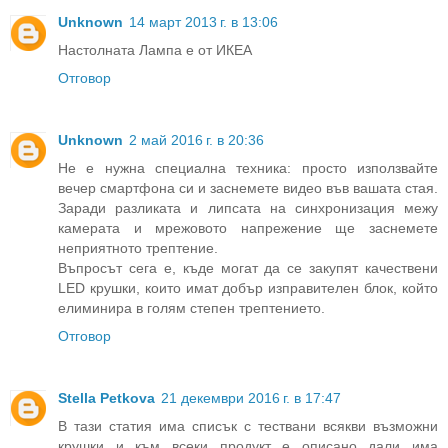
Unknown
14 март 2013 г. в 13:06
Настолната Лампа е от ИКЕА
Отговор
Unknown
2 май 2016 г. в 20:36
Не е нужна специална техника: просто използвайте
вечер смартфона си и заснемете видео във вашата стая.
Заради разликата и липсата на синхронизация межу
камерата и мрежовото напрежение ще заснемете
неприятното трептение.
Въпросът сега е, къде могат да се закупят качествени
LED крушки, които имат добър изправителен блок, който
елиминира в голям степен трептението.
Отговор
Stella Petkova
21 декември 2016 г. в 17:47
В тази статия има списък с тествани всякви възможни
крушки и към всеки продукт е описано дали има