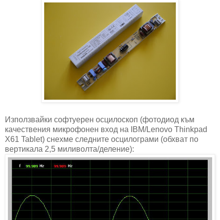
Използвайки софтуерен осцилоскоп (фотодиод към
качествения микрофонен вход на IBM/Lenovo Thinkpad
X61 Tablet) снехме следните осцилограми (обхват по
вертикала 2,5 миливолта/деление):