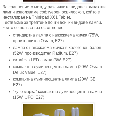
За сравнението между различните видове компактни
лампи използваме софтуерен осцилоскоп, който е
инсталиран на Thinkpad X61 Tablet.
Тествахме за трептене почти всички видове лампи,
които се ползват за осветление:
стандартна лампа с нажежаема жичка (75W,
производител Osram, E27)
лампа с нажежаема жичка в халогенен балон
(52W, производител Radium, E27)
китайска LED лампа (3W, E27)
компактна луминесцентна лампа (20W, Osram
Delux Value, E27)
компактна луминесцентна лампа (20W, GE,
E27)
"куче марка" компактна луминесцентна лампа
(15W, UFO, E27)