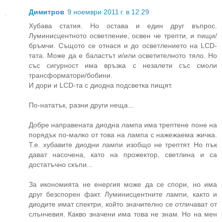
Димитров
9 ноември 2011 г. в 12:29
Хубава статия. Но остава и един друг въпрос.
Луминисцентното осветление, освен че трепти, и пищи/
бръмчи. Същото се отнася и до осветлението на LCD-
тата. Може да е баластът и/или осветителното тяло. Но
със сигурност има връзка с незалети със смоли
трансформатори/бобини.
И дори и LCD-та с диодна подсветка пищят.
По-нататък, разни други неща...
Добре направената диодна лампа има трептене поне на
порядък по-малко от това на лампа с нажежаема жичка.
Т.е. хубавите диодни лампи изобщо не трептят. Но пък
дават насочена, като на прожектор, светлина и са
достатъчно скъпи...
За икономията не енергия може да се спори, но има
друг безспорен факт. Луминисцентните лампи, както и
диодите имат спектри, който значително се отличават от
слънчевия. Какво значени има това не знам. Но на мен