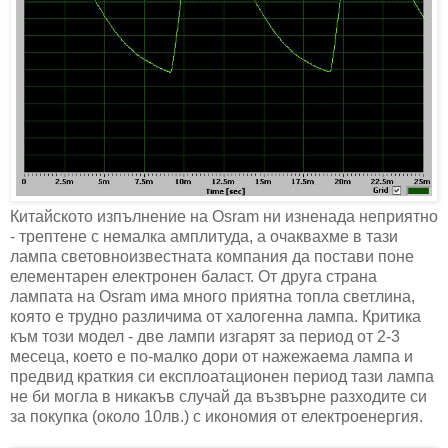
Китайското изпълнение на Osram ни изненада неприятно
- трептене с немалка амплитуда, а очаквахме в тази
лампа световноизвестната компания да постави поне
елементарен електронен баласт. От друга страна
лампата на Osram има много приятна топла светлина,
която е трудно различима от халогенна лампа. Критика
към този модел - две лампи изгарят за период от 2-3
месеца, което е по-малко дори от нажежаема лампа и
предвид краткия си експлоатационен период тази лампа
не би могла в никакъв случай да възвърне разходите си
за покупка (около 10лв.) с икономия от електроенергия.