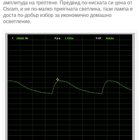
амплитуда на трептене. Предвид по-ниската си цена от
Osram, и не по-малко приятната светлина, тази лампа е
доста по-добър избор за икономично домашно
осветление.