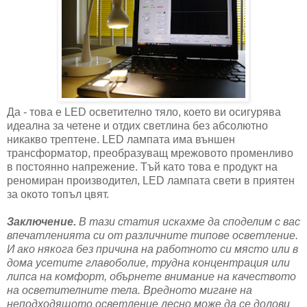
Да - това е LED осветително тяло, което ви осигурява
идеална за четене и отдих светлина без абсолютно
никакво трептене. LED лампата има външен
трансформатор, преобразуващ мрежовото променливо
в постоянно напрежение. Тъй като това е продукт на
реномиран производител, LED лампата свети в приятен
за окото топъл цвят.
Заключение.
В тази статия искахме да споделим с вас
впечатленията си от различните типове осветление.
И ако някога без причина на работното си място или в
дома усетите главоболие, трудна концентрация или
липса на комфорт, обърнете внимание на качеството
на осветителните тела. Вредното мигане на
неподходящото осветление лесно може да се долови