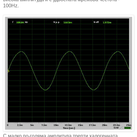
100Hz.
С малко по-голяма амплитуда трепти халогенната