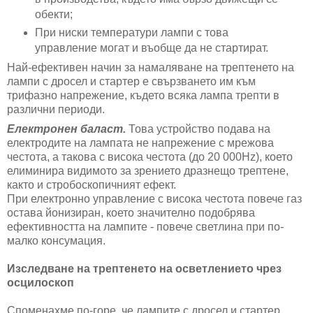
обекти;
При ниски температури лампи с това
управление могат и въобще да не стартират.
Най-ефективен начин за намаляване на трептенето на
лампи с дросел и стартер е свързването им към
трифазно напрежение, където всяка лампа трепти в
различни периоди.
Електронен баласт.
Това устройство подава на
електродите на лампата не напрежение с мрежова
честота, а такова с висока честота (до 20 000Hz), което
елиминира видимото за зрението дразнещо трептене,
както и стробоскопичният ефект.
При електронно управление с висока честота повече газ
остава йонизиран, което значително подобрява
ефективността на лампите - повече светлина при по-
малко консумация.
Изследване на трептенето на осветлението чрез
осцилоскоп
Споменахме по-горе, че лампите с дросел и стартер