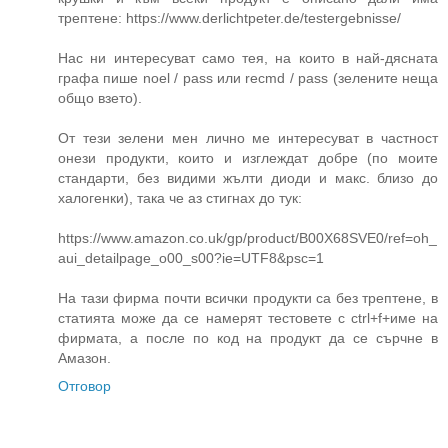
трептене: https://www.derlichtpeter.de/testergebnisse/
Нас ни интересуват само тея, на които в най-дясната
графа пише noel / pass или recmd / pass (зелените неща
общо взето).
От тези зелени мен лично ме интересуват в частност
онези продукти, които и изглеждат добре (по моите
стандарти, без видими жълти диоди и макс. близо до
халогенки), така че аз стигнах до тук:
https://www.amazon.co.uk/gp/product/B00X68SVE0/ref=oh_
aui_detailpage_o00_s00?ie=UTF8&psc=1
На тази фирма почти всички продукти са без трептене, в
статията може да се намерят тестовете с ctrl+f+име на
фирмата, а после по код на продукт да се сърчне в
Амазон.
Отговор