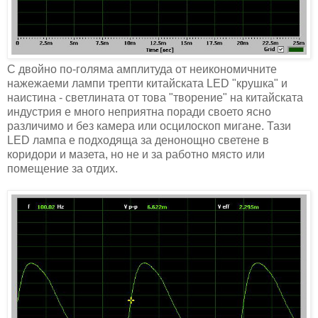
С двойно по-голяма амплитуда от неикономичните
нажежаеми лампи трепти китайската LED "крушка" и
наистина - светлината от това "творение" на китайската
индустрия е много неприятна поради своето ясно
различимо и без камера или осцилоскоп мигане. Тази
LED лампа е подходяща за денонощно светене в
коридори и мазета, но не и за работно място или
помещение за отдих.