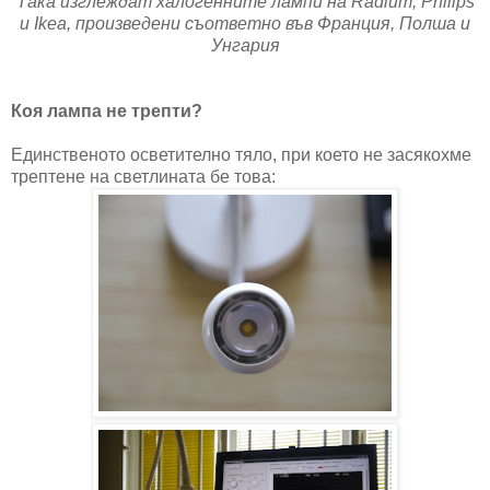
Така изглеждат халогенните лампи на Radium, Philips
и Ikea, произведени съответно във Франция, Полша и
Унгария
Коя лампа не трепти?
Единственото осветително тяло, при което не засякохме
трептене на светлината бе това: