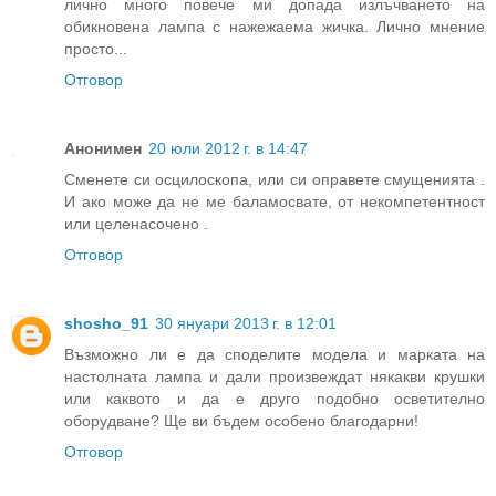
лично много повече ми допада излъчването на
обикновена лампа с нажежаема жичка. Лично мнение
просто...
Отговор
Анонимен
20 юли 2012 г. в 14:47
Сменете си осцилоскопа, или си оправете смущенията .
И ако може да не ме баламосвате, от некомпетентност
или целенасочено .
Отговор
shosho_91
30 януари 2013 г. в 12:01
Възможно ли е да споделите модела и марката на
настолната лампа и дали произвеждат някакви крушки
или каквото и да е друго подобно осветително
оборудване? Ще ви бъдем особено благодарни!
Отговор