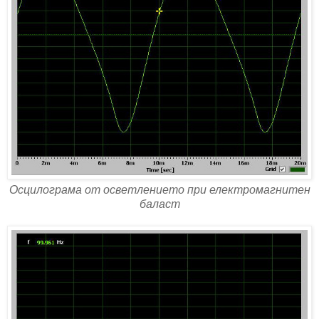
Осцилограма от осветлението при електромагнитен
баласт