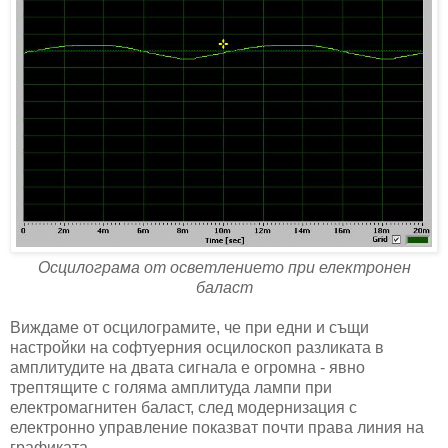
Осцилограма от осветлението при електронен
баласт
Виждаме от осцилограмите, че при едни и същи
настройки на софтуерния осцилоскоп разликата в
амплитудите на двата сигнала е огромна - явно
трептящите с голяма амплитуда лампи при
електромагнитен баласт, след модернизация с
електронно управление показват почти права линия на
графиката.