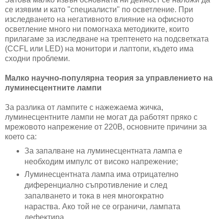
се изявим и като "специалисти" по осветление. При
изследването на негативното влияние на офисното
осветление много ни помогнаха методиките, които
прилагаме за изследване на трептенето на подсветката
(CCFL или LED) на монитори и лаптопи, където има
сходни проблеми.
Малко научно-популярна теория за управлението на
луминесцентните лампи
За разлика от лампите с нажежаема жичка,
луминесцентните лампи не могат да работят пряко с
мрежовото напрежение от 220В, основните причини за
което са:
За запалване на луминесцентната лампа е
необходим импулс от високо напрежение;
Луминесцентната лампа има отрицателно
диференциално съпротивление и след
запалването и тока в нея многократно
нараства. Ако той не се ограничи, лампата
дефектира.