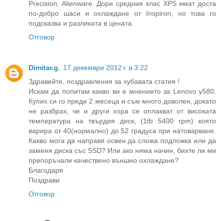
Precision, Alienware. Дори средния клас XPS имат доста
по-добро шаси и охлаждане от Inspiron, но това го
подсказва и разликата в цената.
Отговор
Dimitar.g.
17 декември 2012 г. в 3:22
Здравейте, поздравления за хубавата статия !
Искам да попитам какво ви е мнението за Lenovo y580.
Купих си го преди 2 месеца и съм много доволен, докато
не разбрах, че и други хора се оплакват от високата
температура на твърдия диск, (1tb 5400 rpm) която
варира от 40(нормално) до 52 градуса при натоварване.
Какво мога да направя освен да сложа подложка или да
заменя диска със SSD? Или ако няма начин, бихте ли ми
препоръчали качествено външно охлаждане?
Благодаря
Поздрави
Отговор