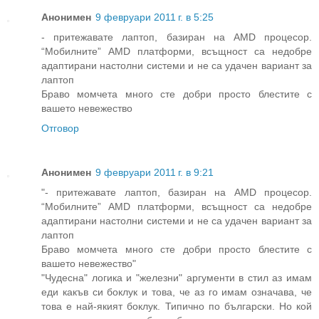
Анонимен
9 февруари 2011 г. в 5:25
- притежавате лаптоп, базиран на AMD процесор.
“Мобилните” AMD платформи, всъщност са недобре
адаптирани настолни системи и не са удачен вариант за
лаптоп
Браво момчета много сте добри просто блестите с
вашето невежество
Отговор
Анонимен
9 февруари 2011 г. в 9:21
"- притежавате лаптоп, базиран на AMD процесор.
“Мобилните” AMD платформи, всъщност са недобре
адаптирани настолни системи и не са удачен вариант за
лаптоп
Браво момчета много сте добри просто блестите с
вашето невежество"
"Чудесна" логика и "железни" аргументи в стил аз имам
еди какъв си боклук и това, че аз го имам означава, че
това е най-якият боклук. Типично по български. Но кой