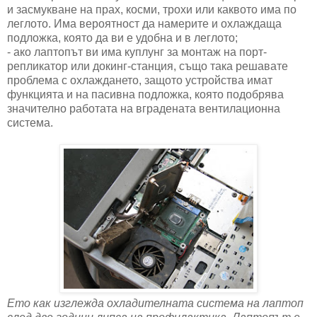
и засмукване на прах, косми, трохи или каквото има по
леглото. Има вероятност да намерите и охлаждаща
подложка, която да ви е удобна и в леглото;
- ако лаптопът ви има куплунг за монтаж на порт-
репликатор или докинг-станция, също така решавате
проблема с охлаждането, защото устройства имат
функцията и на пасивна подложка, която подобрява
значително работата на вградената вентилационна
система.
Ето как изглежда охладителната система на лаптоп