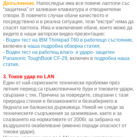
Допълнение.
Напоследък има все повече лаптопи със
“защитена” от заливане клавиатура и отводнителни
отвори. В повечето случаи обаче качеството е
посредствено и в реална ситуация, тези “екстри” няма да
спасят лаптопа. Има и изключения обаче, които може да
видите в наши авторски видео-презентации:
-
Воден тест на IBM Thinkpad T60 в работещо състояние
,
включен в
наша подробна обзорна статия
;
-
Воден тест на работещ влаго- и ударо- защитен
Panasonic ToughBook CF-29
, включен в
подробна наша
статия
.
3.
Токов удар по LAN
Един от най-сериозните технически проблеми през
летния период са гръмотевичните бури и токовите удари,
свързани с тях. Причина за повредите, свързани с тази
природна стихия е беззаконието и безхаберието в
бедната ни балканска държавица. Никой не следи за
техническите съоръжения за заземяване, както и за
спазването на нормативите от 2006г. за забрана на
въздушното окабеляване (именно поради опасност от
токови удари).