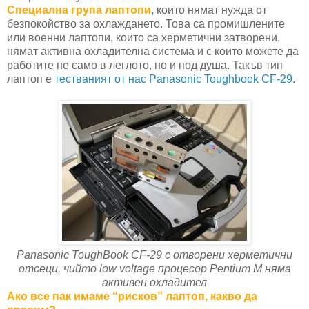
Специална група лаптопи
, които нямат нужда от
безпокойство за охлаждането. Това са промишлените
или военни лаптопи, които са херметични затворени,
нямат активна охладителна система и с които можете да
работите не само в леглото, но и под душа. Такъв тип
лаптоп е
тестваният от нас Panasonic Toughbook CF-29
.
Panasonic ToughBook CF-29 с отворени херметични
отсеци, чийто low voltage процесор Pentium M няма
активен охладител
Ако все пак имаме “рисков” лаптоп, какво да