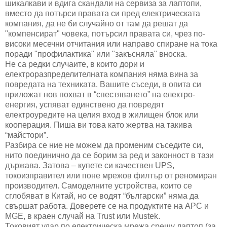
шикалкави и вдига скандали на сервиза за лаптопи,
вместо да потърси правата си пред електрическата
компания, да не би случайно от там да решат да
"компенсират" човека, потърсил правата си, чрез по-
високи месечни отчитания или направо спиране на тока
поради "профилактика" или "закъсняла" вноска.
Не са редки случаите, в които дори и
електроразпределителната компания няма вина за
повредата на техниката. Вашите съседи, в опита си
приложат нов похват в “спестяването” на електро-
енергия, успяват единствено да повредят
електроуредите на целия вход в жилищен блок или
кооперация. Пиша ви това като жертва на такива
“майстори”.
Разбира се ние не можем да променим съседите си,
нито поединично да се борим за ред и законност в тази
държава. Затова – купете си качествен UPS,
токоизправител или поне мрежов филтър от реномиран
производител. Самоделните устройства, които се
сглобяват в Китай, но се водят “български” няма да
свършат работа. Доверете се на продуктите на APC и
MGE, в краен случай на Trust или Mustek.
Токовият удар по електрическа мрежа срещу лаптоп (за