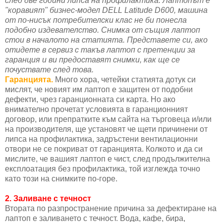
след две години липса на профилактика. Лаптопът е
"коравият" бизнес-модел DELL Latitude D600, машина
от по-нисък потребителски клас не би понесла
подобно издевателство. Снимка от същия лаптоп
стои в началото на статията. Представете си, ако
отидете в сервиз с такъв лаптоп с претенции за
гаранция и ви предоставят снимки, как ще се
почуствате след това.
Гаранцията.
Много хора, четейки статията дотук си
мислят, че новият им лаптоп е защитен от подобни
дефекти, чрез гаранционната си карта. Но ако
внимателно прочетат условията в гаранционният
договор, или препратките към сайта на търговеца и/или
на производителя, ще установят че щети причинени от
липса на профилактика, задръстени вентилационни
отвори не се покриват от гаранцията. Колкото и да си
мислите, че вашият лаптоп е чист, след продължителна
експлоатация без профилактика, той изглежда точно
като този на снимките по-горе.
2.
Заливане с течност
Втората по разпространение причина за дефектиране на
лаптоп е заливането с течност. Вода, кафе, бира,