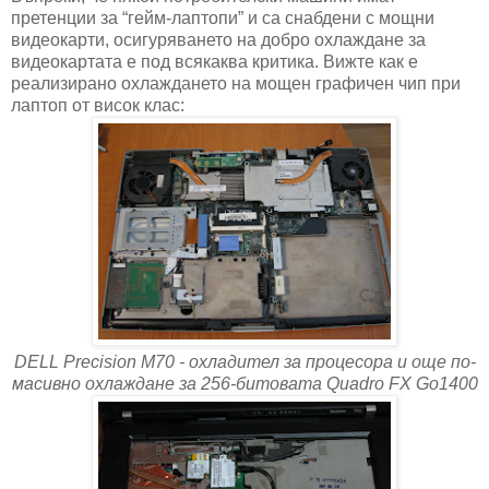
претенции за “гейм-лаптопи” и са снабдени с мощни
видеокарти, осигуряването на добро охлаждане за
видеокартата е под всякаква критика. Вижте как е
реализирано охлаждането на мощен графичен чип при
лаптоп от висок клас:
DELL Precision M70 - охладител за процесора и още по-
масивно охлаждане за 256-битовата Quadro FX Go1400