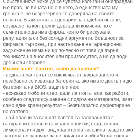
Собственикът може да се чувства излъган и онеправдан
и е прав, че вината не е в него, а единствената му
грешка е, че безрезервно се доверява на своите
познати. Възможни са сценарии за съдебни искове,
сезиране на контролни държавни комисии, но е
съмнително да има фирма, която би рискувала
репутацията си без солидни аргументи. Всъщност за
фирмата търговец, при настъпване на гаранционно
задължение няма нищо по-лесно от това да върне
техниката на вносител или производител, а не да води
дребнави спорове.
Имаме залят лаптоп, какво да правим?
- веднага лаптопът се изключва от захранването и
незабавно се изважда батерията, ако имате достъп и до
батерията на BIOS, вадите и нея;
- всякакво любопитство, дали лаптопът все пак работи,
особено след подсушаване с подръчни материали, имат
само един краен резултат – безвъзвратно дефектиране
на лаптопа;
- най-опасни за вашият лаптоп са заливанията с
натурални сокове и газирани напитки, съдържащи
лимонена или друг вид хранителна киселина, защото ако
лаптопа не започне да се почиства и обработва срещу