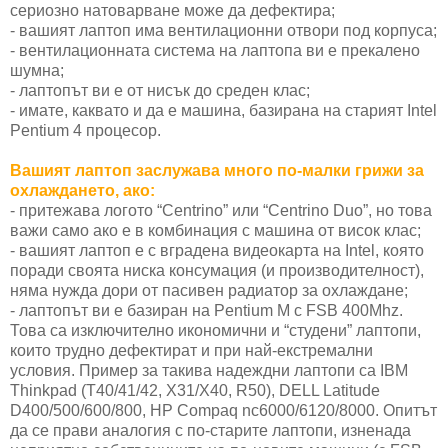
сериозно натоварване може да дефектира;
- вашият лаптоп има вентилационни отвори под корпуса;
- вентилационната система на лаптопа ви е прекалено
шумна;
- лаптопът ви е от нисък до среден клас;
- имате, каквато и да е машина, базирана на старият Intel
Pentium 4 процесор.
Вашият лаптоп заслужава много по-малки грижи за
охлаждането, ако:
- притежава логото “Centrino” или “Centrino Duo”, но това
важи само ако е в комбинация с машина от висок клас;
- вашият лаптоп е с вградена видеокарта на Intel, която
поради своята ниска консумация (и производителност),
няма нужда дори от пасивен радиатор за охлаждане;
- лаптопът ви е базиран на Pentium M с FSB 400Mhz.
Това са изключително икономични и “студени” лаптопи,
които трудно дефектират и при най-екстремални
условия. Пример за такива надеждни лаптопи са IBM
Thinkpad (T40/41/42, X31/X40, R50), DELL Latitude
D400/500/600/800, HP Compaq nc6000/6120/8000. Опитът
да се прави аналогия с по-старите лаптопи, изненада