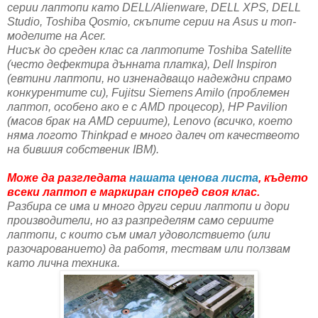
серии лаптопи като DELL/Alienware, DELL XPS, DELL
Studio, Toshiba Qosmio, скъпите серии на Asus и топ-
моделите на Acer.
Нисък до среден клас са лаптопите Toshiba Satellite
(често дефектира дънната платка), Dell Inspiron
(евтини лаптопи, но изненадващо надеждни спрамо
конкурентите си), Fujitsu Siemens Amilo (проблемен
лаптоп, особено ако е с AMD процесор), HP Pavilion
(масов брак на AMD сериите), Lenovo (всичко, което
няма логото Thinkpad е много далеч от качествеото
на бившия собственик IBM).
Може да разгледата
нашата ценова листа
, където
всеки лаптоп е маркиран според своя клас.
Разбира се има и много други серии лаптопи и дори
производители, но аз разпределям само сериите
лаптопи, с които съм имал удоволствието (или
разочарованието) да работя, тествам или ползвам
като лична техника.