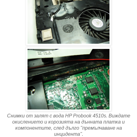
Снимки от залят с вода HP Probook 4510s. Виждате
окислението и корозията на дънната платка и
компонентите, след дълго "премълчаване на
инцидента".