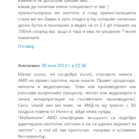
извинете че допускам грешки ама ....
изкам да попитам някои специялист от вас )
преинсталираха ми лаптопа и след преинсталацията
стана мн мн бавен и като отидох в my computer натиснах
десен бутон и пропериес и видях че от 2.1 gh станало на
700mh според вас защо е така и има ли решение ? моля
помагаите
Отговор
Анонимен
30 юни 2012 г. в 22:36
Малко късно, но по-добре късно, отколкото никога...
AMD не правят лаптопи, нали знаете. Правят процесори,
чипсети и видеочипове. Това кой производител как
използва въпросният процесор, чипсет или видеокарта е
лична интерпретация на съответният производител.
Сега, някой ако ми каже, че АМД-то му греело с 50
градуса повече от Интел-а, айде няма нужда..
“Мобилните” AMD платформи, всъщност са недобре
адаптирани настолни системи и не са удачен вариант за
лаптоп" - а пък ей тая простотия.. направо я оставяме
без коментар..