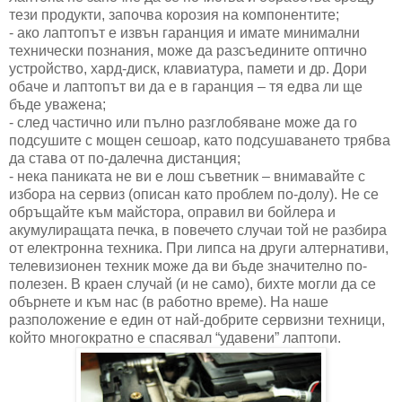
тези продукти, започва корозия на компонентите;
- ако лаптопът е извън гаранция и имате минимални
технически познания, може да разсъедините оптично
устройство, хард-диск, клавиатура, памети и др. Дори
обаче и лаптопът ви да е в гаранция – тя едва ли ще
бъде уважена;
- след частично или пълно разглобяване може да го
подсушите с мощен сешоар, като подсушаването трябва
да става от по-далечна дистанция;
- нека паниката не ви е лош съветник – внимавайте с
избора на сервиз (описан като проблем по-долу). Не се
обръщайте към майстора, оправил ви бойлера и
акумулиращата печка, в повечето случаи той не разбира
от електронна техника. При липса на други алтернативи,
телевизионен техник може да ви бъде значително по-
полезен. В краен случай (и не само), бихте могли да се
обърнете и към нас (в работно време). На наше
разположение е един от най-добрите сервизни техници,
който многократно е спасявал “удавени” лаптопи.