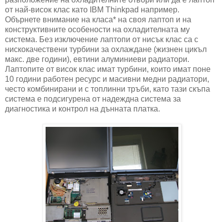
от най-висок клас като IBM Thinkpad например.
Обърнете внимание на класа* на своя лаптоп и на
конструктивните особености на охладителната му
система. Без изключение лаптопи от нисък клас са с
нискокачествени турбини за охлаждане (жизнен цикъл
макс. две години), евтини алуминиеви радиатори.
Лаптопите от висок клас имат турбини, които имат поне
10 години работен ресурс и масивни медни радиатори,
често комбинирани и с топлинни тръби, като тази скъпа
система е подсигурена от надеждна система за
диагностика и контрол на дънната платка.