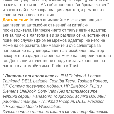
разлика от този по LAN) обикновено е “доброкачествен”
и засяга най-вече захранващия адаптер, а ремонтът е
сравнително лесен и евтин.
Допълнение.
Много внимавайте със захранващите
адаптери за автомобил от незнайни китайски
производители. Напрежението от такъв евтин адаптер
влиза пряко в лаптопа ви и за разлика от качествения (в
повечето случаи) фирмен мрежов адаптер, на него не
може да се разчита. Внимавайте и със селектора за
напрежение на универсалният автомобилен адаптер –
некоректно зададена стойност може да повреди лаптопа
ви. Достъпни и качествени продукти за захранване на
лаптоп в автомобил имат Fortron и Trust.
*
Лаптопи от висок клас
са IBM Thinkpad, Lenovo
Thinkpad, DELL Latitude, Toshiba Tecra, Toshiba Portege,
HP Compaq (повечето модели), HP Elitebook, Fujitsu
Siemens LifeBook, Sony Vaio (без пластмасовите
евтини серии), Panasonic Toughbook, всички мобилни
работни станции - Thinkpad P-серия, DELL Precision,
HP Compaq Mobile Workstation.
Качествено изпълнение имат и скъпи потребителски