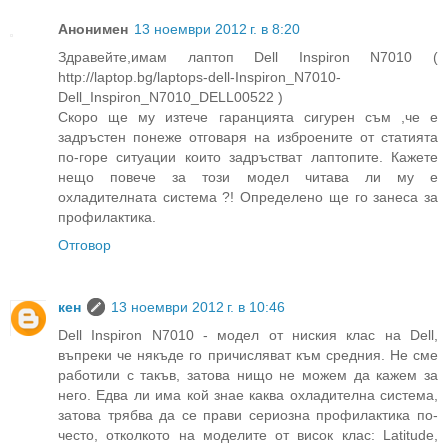
Анонимен
13 ноември 2012 г. в 8:20
Здравейте,имам лаптоп Dell Inspiron N7010 (
http://laptop.bg/laptops-dell-Inspiron_N7010-
Dell_Inspiron_N7010_DELL00522 )
Скоро ще му изтече гаранцията сигурен съм ,че е
задръстен понеже отговаря на изброените от статията
по-горе ситуации които задръстват лаптопите. Кажете
нещо повече за този модел читава ли му е
охладителната система ?! Определено ще го занеса за
профилактика.
Отговор
кен
13 ноември 2012 г. в 10:46
Dell Inspiron N7010 - модел от ниския клас на Dell,
въпреки че някъде го причисляват към средния. Не сме
работили с такъв, затова нищо не можем да кажем за
него. Едва ли има кой знае каква охладителна система,
затова трябва да се прави сериозна профилактика по-
често, отколкото на моделите от висок клас: Latitude,