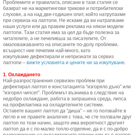
Проблемите и правилата, описани в тази статия се
базират не на маркетингови трикове и потребителски
слухове, а на над две-годишен опит, който натрупахме
при сервиза на лаптопи. Не искаме да ви натрапваме
наши услуги или да правим реклама на някои модели
лаптопи. Тази статия има за цел да бъде полезна за
читателите, а не печеливша за писателите. От
омаловажаването на описаните по-долу проблеми
,
всъщност ние печелим най-много, като
изкупуваме дефектирали и непризнати за сервиз
лаптопи –
вижте условията и цените ни за изкупуване
.
1.
Охлаждането
Най-разпространения сервизен проблем при
дефектирал лаптоп е констатацията “изгоряло дъно” или
“изгорял чипсет”. Проблемът възниква в следствие на
недобро охлаждане, работа в запрашена среда, липса
на профилактика на охладителните системи.
Оставете вашият лаптоп да “диша” – не го ползвайте в
легло и не правете аналогия с това, че сте ползвали друг
лаптоп по този начин, защото има вероятност другият
лаптоп да е с по-малко топло-отделяне, да e с по-добро
разположение на охладителните отвори или да е лаптоп