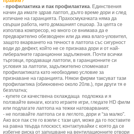
правим?
-
профилактика и пак профилактика
. Единствения
начин да имате здрав лаптоп, дълго време дори и след
изтичане на гаранцията. Прахосмукачката няма да
свърши работа, нито домашният сешоар. За целта се
използва компресор, но много се внимава да е
предварително обезводнен или да има влаго-уловител,
защото вкарването на течност в лаптопа със сигурност
води до дефект, който не се признава дори и от най-
либералните гаранционни задължения. Почти всички
търговци, продаващи лаптопи, в гаранционните си
условия за лаптопи, задължително споменават
профилактиката като необходимо условие за
признаване на гаранцията. Някои фирми таксуват тази
профилактика (обикновено около 20лв.), при други тя е
безплатна;
- купете си качествена охлаждаща подложка и я
ползвайте винаги, когато играете игри, гледате HD филм
или подлагате лаптопа на тежки натоварвания;
- не ползвайте лаптопа си в леглото, дори и “за малко”.
Ако все пак сте го взели с тази цел, може да го поставите
на равна твърда плоскост, контактувайки с която да се
избегне риска от запушване на вентилационните отвори