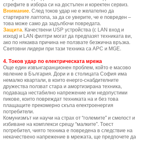
сгрефите в избора си на достъпен и коректен сервиз.
Внимание.
След токов удар не е желателно да
стартирате лаптопа, за да се уверите, че е повреден –
това може само да задълбочи повредата.
Защита.
Качествени USP устройства (с LAN вход и
изход) и LAN филтри могат да предпазят техниката ви,
ако по някаква причина не ползвате безжична връзка.
Световни лидери при тази техника са APC и MGE.
4.
Токов удар по електрическата мрежа
Още един извънгаранционен проблем, който е масово
явление в България. Дори и в столицата София има
немалко квартали, в които енерго-снабдителните
дружества ползват стара и амортизирана техника,
подаваща нестабилно напрежение или недопустими
пикове, които повреждат техниката на и без това
плащащите прекомерно скъпа електроенергия
потребители.
Комунизмът ни научи на страх от “големите” и смелост и
избиване на комплекси срещу “малките”. Тоест
потребител, чиято техника е повредена в следствие на
некачествено напрежение в мрежата, ще предпочете да