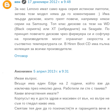
кен
17 декември 2012 г. в 9:48
За нас Lenovo имат само една серия истински лаптопи,
затова този модел няма да го коментираме :) Има
твърди дискове, които греят повече, например някои
серии на Samsung. Топ клас дискове са тези на WD
(Black серията) или XT (хибридните) на Seagate. По
принцип повечето дискове чрез фирмуера си и софтуер
на производителя могат ограничат скоростта и
съответно температурата си. В Hiren Boot CD има пълна
колекция за всички производители.
Отговор
Анонимен
5 април 2013 г. в 9:31
Имам въпрос.
Вкъщи има един Edge на 2 години, който взе да
изключва през няколко дена. Работили ли сте с такива?
Какви впечатления имате?
Корпусът му е доста здрав и масивен от вън, но вътре не
съм го гледал какво има.
Смятам тея дни да го поизчистя(тя и гаранцията вече я