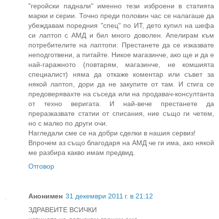
"геройски паднали" именно тези изброени в статията
марки и серии. Точно преди половин час се налагаше да
убеждавам поредния "спец" по ИТ, дето купил на шефа
си лаптоп с АМД и бил много доволен. Апелирам към
потребителите на лаптопи: Престанете да се изказвате
неподготвени, а питайте. Никое магазинче, ако ще и да е
най-гаражното (повтарям, магазинче, не комшията
специалист) няма да откаже коментар или съвет за
някой лаптоп, дори да не закупите от там. И стига се
предоверявахте на съседа или на продавач-консултанта
от техно веригата. И най-вече престанете да
преразказвате статии от списания, ние също ги четем,
но с малко по други очи.
Нагледали сме се на добри сделки в нашия сервиз!
Впрочем аз също благодаря на АМД че ги има, ако някой
ме разбира какво имам предвид.
Отговор
Анонимен
31 декември 2011 г. в 21:12
ЗДРАВЕИТЕ ВСИЧКИ