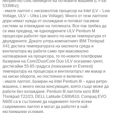
неприятно собствениците на по-новите машини (с FSB
533Mhz);
- имате лаптоп с нисковолтов процесор на Intel (LV – Low
Voltage, ULV – Ultra Low Voltage). Много от тези лаптопи
дори нямат нужда от охлаждане и ползват пасивни
системи за отвеждане на топлината. Все пак трябва да
се има предвид, че едноядрените ULV Pentium M
процесори работят при много по-ниски температури от
двуядрените. Докато ултра-компактният IBM Thinkpad
X41 достига температурата на околнота среда и
вентилатора му работи само при максимално
натоварване на процесора, то по-новите платформи
базирани на Core2Duo/Core Duo ULV осезаемо греят,
достигайки 55-65 градуса (показания от Everest)
температура на процесора и вентилаторът им макар и
на ниски обороти, но постоянно е включен;
- имате лаптоп, базиран на Intel Pentium III – една ретро-
машина, с много ниска консумация, която също може да
работи без охлаждане. Pentium III лаптопи като IBM
Thinkpad T22/23, DELL Latitude C600/610, Compaq EVO
N600 са в състояние да надживеят почти всеки
съвременен лаптоп и могат да работят в най-
екстремални условия.