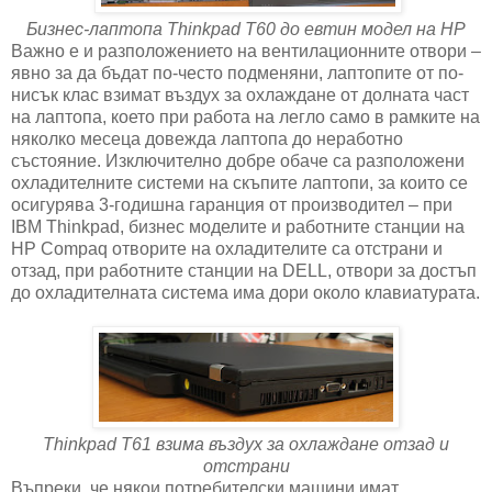
Бизнес-лаптопа Thinkpad T60 до евтин модел на HP
Важно е и разположението на вентилационните отвори –
явно за да бъдат по-често подменяни, лаптопите от по-
нисък клас взимат въздух за охлаждане от долната част
на лаптопа, което при работа на легло само в рамките на
няколко месеца довежда лаптопа до неработно
състояние. Изключително добре обаче са разположени
охладителните системи на скъпите лаптопи, за които се
осигурява 3-годишна гаранция от производител – при
IBM Thinkpad, бизнес моделите и работните станции на
HP Compaq отворите на охладителите са отстрани и
отзад, при работните станции на DELL, отвори за достъп
до охладителната система има дори около клавиатурата.
Thinkpad T61 взима въздух за охлаждане отзад и
отстрани
Въпреки, че някои потребителски машини имат