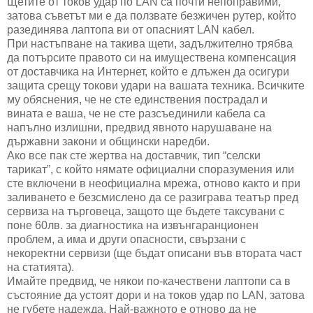
Щетите от токов удар по LAN са почти непоправими,
затова съветът ми е да ползвате безжичен рутер, който
разединява лаптопа ви от опасният LAN кабел.
При настъпване на такива щети, задължително трябва
да потърсите правото си на имуществена компенсация
от доставчика на Интернет, който е длъжен да осигури
защита срещу токови удари на вашата техника. Всичките
му обяснения, че не сте единствения пострадал и
вината е ваша, че не сте разсъединили кабела са
напълно излишни, предвид явното нарушаване на
държавни закони и общински наредби.
Ако все пак сте жертва на доставчик, тип “селски
тарикат”, с който нямате официални споразумения или
сте включени в неофициална мрежа, отново както и при
заливането е безсмислено да се разиграва театър пред
сервиза на търговеца, защото ще бъдете таксувани с
поне 60лв. за диагностика на извънгаранционен
проблем, а има и други опасности, свързани с
некоректни сервизи (ще бъдат описани във втората част
на статията).
Имайте предвид, че някои по-качествени лаптопи са в
състояние да устоят дори и на токов удар по LAN, затова
не губете надежда. Най-важното е отново да не