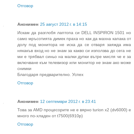
Отговор
Анонимен
25 август 2012 г. в 14:15
Искам да разглобя лаптопа си DELL INSPIRON 1501 но
само мръсотията димек праха но как да махна капака от
долу под монитора не иска да се отваря заяжда има
някакъв вход но не знам за какво си използва до сега не
ми е трябвал синьо на малки дупки вътре мисля че е за
включване към телевизор или монитор не знам ако може
снимки
Благодаря предварително. Успех
Отговор
Анонимен
12 септември 2012 г. в 23:41
Това за AMD процесорите не е вярно turion x2 (dv6000) е
много по-хладен от t7500(6910p)
Отговор