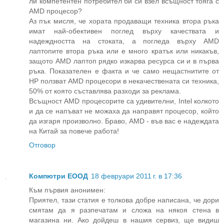
ли компетентен потребител би си взел всъщност тояга с
AMD процесор?
Аз пък мисля, че хората продаващи техника втора ръка
имат най-обективен поглед върху качествата и
надеждността на стоката, а погледа върху AMD
лаптопите втора ръка или е много кратък или никакъв,
защото AMD лаптоп рядко изкарва ресурса си и в първа
ръка. Показателен е факта и че само нещастнитите от
HP ползват AMD процесори в некачествената си техника,
50% от която съставлява разходи за реклама.
Всъщност AMD процесорите са удивителни, Intel колкото
и да се напъват не можаха да направят процесор, който
да изгаря произволно. Браво, AMD - във вас е надеждата
на Китай за повече работа!
Отговор
Компютри ЕООД
18 февруари 2011 г. в 17:36
Към първия анонимен:
Приятел, тази статия е толкова добре написана, че дори
смятам да я разпечатам и сложа на някоя стена в
магазина ни. Ако дойдеш в нашия сервиз, ще видиш