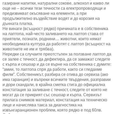
газирани напитки, натурални сокове, алкохол и какво ли
още не – всички тези течности са електропроводящи и
предизвикват окъсяване на елементи, а при
продължително въздействие водят и до корозия на
дънната платка.
Не винаги (всъщност рядко) причината е в собственика
на лаптопа, най-често заливането на лаптоп става от
приятели, познати, роднини… животни, които нямат
необходимата култура да работят с лаптоп (всъщност на
животните не им и трябва).
Нередки са случаите преотстъпен за ползване лаптоп да
се залее с течност, да дефектира, да се замажат следите
с кърпа и сешоар и да се върне на собственика с думите:
“амии, то лаптопа спря да работи, както си гледахме
филм”. Собственикът, разбира се отива до сервиза (ако
има гаранция) и въпреки всичките твърдения, разправии
и дори скандали, в крайна сметка стига до официална
констатация за заливане с течност, следите от която не
могат да се прикрият със сешоар и кърпа. Сервизът
прилага снимков материал, констатация на техническо
лице и начислява такса за диагностика на
извънгаранционен проблем, която рядко е под 60лв.