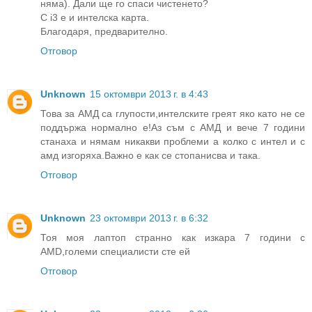
няма). Дали ще го спаси чистенето?
С i3 e и интелска карта.
Благодаря, предварително.
Отговор
Unknown
15 октомври 2013 г. в 4:43
Това за АМД са глупости,интелските греят яко като не се
поддържа нормално е!Аз съм с АМД и вече 7 години
станаха и нямам никакви проблеми а колко с интел и с
амд изгоряха.Важно е как се стопанисва и така.
Отговор
Unknown
23 октомври 2013 г. в 6:32
Тоя моя лаптоп странно как изкара 7 години с
AMD,големи специалисти сте ей
Отговор