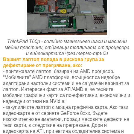
ThinkPad T60p - солидно магнезиево шаси и масивни
медни пластини, отдаващи топлината от процесора
и видеокартата чрез термо-тръби
Вашият лаптоп попада в рискова група за
дефектиране от прегряване, ако:
- притежавате лаптоп, базиран на AMD процесор.
“Мобилните” AMD платформи, всъщност са недобре
адаптирани настолни системи и не са удачен вариант за
лаптоп. Интересен факт за ATI/AMD е, че техните
мобилни графични карти са по-ефективни, економични и
надеждни от тези на NVidia;
- закупили сте лаптоп с мощна графична карта. Ако тази
видео-карта е от серията GeForce 8xxx, бъдете
изключително внимателни, поради масовите дефекти на
тези карти, в следствие на прегряване. Дори и
видеокарта на ATI, при евтина охладителна система и