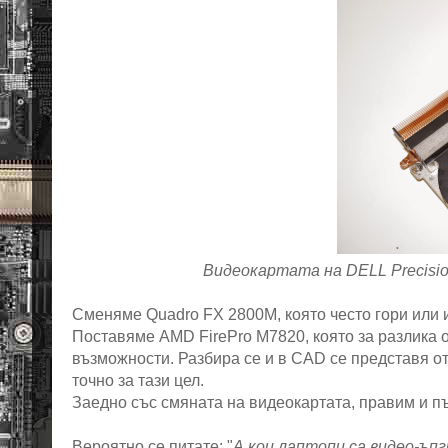
Видеокартата на DELL Precisi
Сменяме Quadro FX 2800M, която често гори или 
Поставяме AMD FirePro M7820, която за разлика 
възможности. Разбира се и в CAD се представя о
точно за тази цел.
Заедно със смяната на видеокартата, правим и п
Вероятно се питате: "
А кои лаптопи са видео-ъ