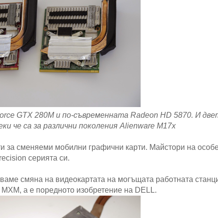
Force GTX 280M и по-съвременната Radeon HD 5870. И две
ки че са за различни поколения Alienware M17x
и за сменяеми мобилни графични карти. Майстори на особ
ecision серията си.
зваме смяна на видеокартата на могъщата работната станц
е MXM, а е поредното изобретение на DELL.