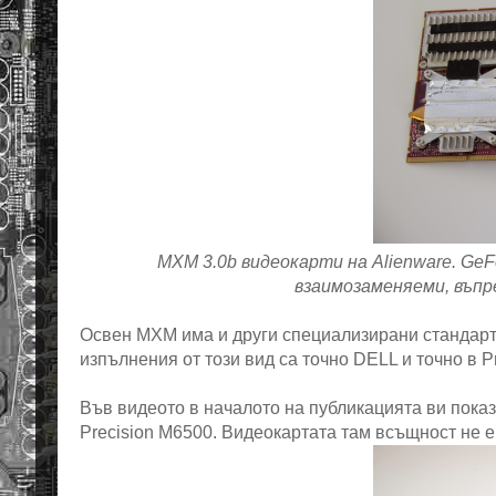
MXM 3.0b видеокарти на Alienware. Ge
взаимозаменяеми, въпре
Освен MXM има и други специализирани стандарт
изпълнения от този вид са точно DELL и точно в Pr
Във видеото в началото на публикацията ви пока
Precision M6500. Видеокартата там всъщност не 