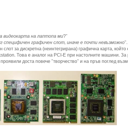
а видеокарта на лаптопа ми
?"
г специфичен графичен слот, иначе е почти невъзможно
".
н слот за дискретна (неинтегрирана) графична карта, който 
station. Това е аналог на PCI-E при настолните машини. За 
проявили доста повече "творчество" и на пръв поглед въз