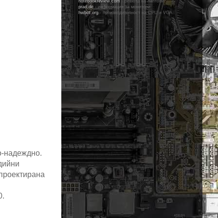
notebookreview.com
- ревюта на лаптопи
prad.de
- информация за монитори
hwbot.org
- производителност на CPU и VGA
о-надеждно.
дийни
 проектирана
0.