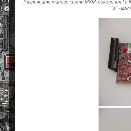
Различните типове карти MXМ, поколения I и I
"a" - мал