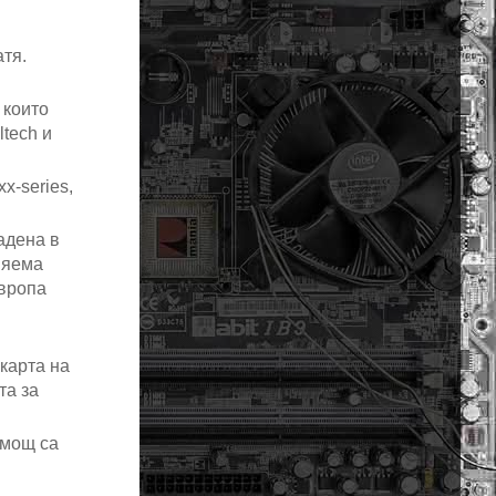
атя.
 които
ltech и
x-series,
адена в
няема
Европа
карта на
та за
 мощ са