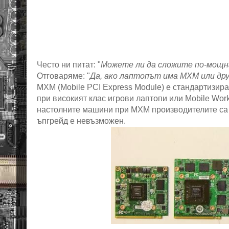
Често ни питат: "
Можете ли да сложите по-мощн
Отговаряме: "
Да, ако лаптопът има MXM или дру
MXM (Mobile PCI Express Module) е стандартизира
при високият клас игрови лаптопи или Mobile Work
настолните машини при MXM производителите са 
ъпгрейд е невъзможен.