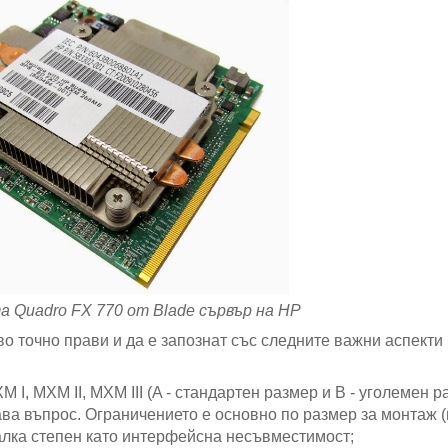
 Quadro FX 770 от Blade сървър на HP
во точно прави и да е запознат със следните важни аспекти
 I, MXM II, MXM III (A - стандартен размер и B - уголемен р
тава въпрос. Ограничението е основно по размер за монтаж 
малка степен като интерфейсна несъвместимост;