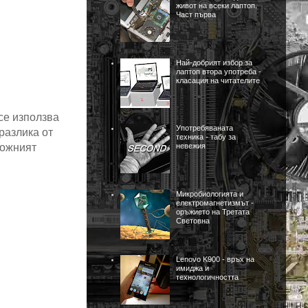
живот на всеки лаптоп.
Част първа
Най-добрият избор за
лаптоп втора употреба -
класация на читателите
се използва
Употребяваната
разлика от
техника - табу за
можният
невежия
Микробиологията и
електромагнетизмът -
оръжието на Третата
Световна
Lenovo K900 - връх на
имиджа и
технологичността