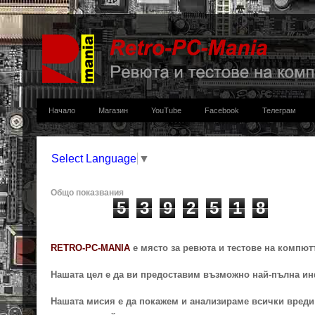
Начало
Магазин
YouTube
Facebook
Телеграм
Select Language
▼
Общо показвания
5
3
9
2
5
1
8
RETRO-PC-MANIA
e място за ревюта и тестове на компют
Нашата цел е да ви предоставим възможно най-пълна ин
Нашата мисия е да покажем и анализираме всички вреди 