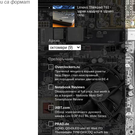
ти са формат
Lenovo Thinkpad T61 -
здрав хардуер в здраво
тяло
Архив
Препоръчано
Overclockers.ru
Причиной мощного взрыва ракеты
New Glenn стал неисправный
кислородный клапан двигателя BE-4
Notebook Reviews
Disappointment at full price, but worth it
as a bargain – Motorola Moto G47
Smartphone Review
iXBT.com
Обзор электрического духового
шкафа Lex EDP 610 BL Wide Series
PRAD.de
DQHD, QD-OLED und 90 Watt PD:
Thermaltake TPM-O49CDQ schafft bis