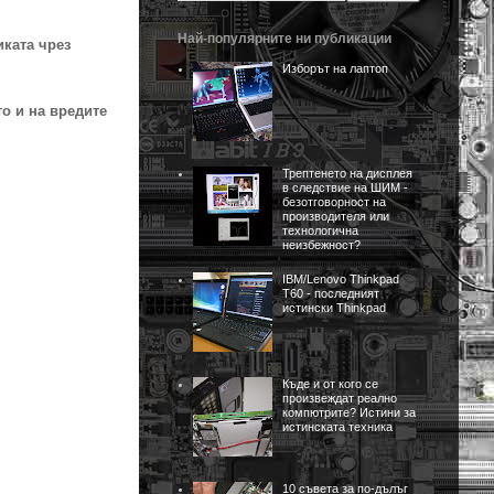
Най-популярните ни публикации
иката чрез
Изборът на лаптоп
о и на вредите
Трептенето на дисплея
в следствие на ШИМ -
безотговорност на
производителя или
технологична
неизбежност?
IBM/Lenovo Thinkpad
T60 - последният
истински Thinkpad
Къде и от кого се
произвеждат реално
компютрите? Истини за
истинската техника
10 съвета за по-дълъг