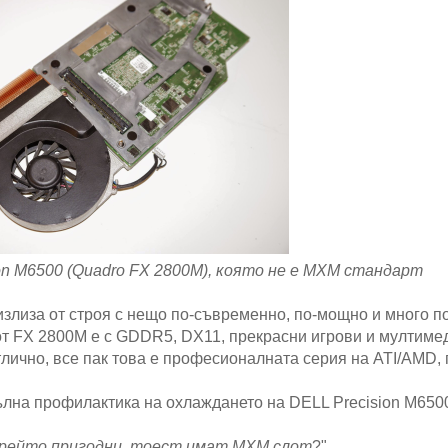
on M6500 (Quadro FX 2800M), която не е MXM стандарт
излиза от строя с нещо по-съвременно, по-мощно и много п
от FX 2800М е с GDDR5, DX11, прекрасни игрови и мултиме
тлично, все пак това е професионалната серия на ATI/AMD,
ълна профилактика на охлаждането на DELL Precision M650
пгрейто пригодни, тоест имат MXM слот
?".