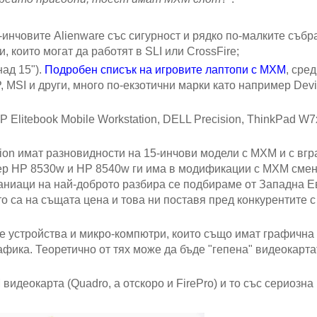
-инчовите Alienware със сигурност и рядко по-малките събр
 които могат да работят в SLI или CrossFire;
над 15").
Подробен списък на игровите лаптопи с MXM
, сред
P, MSI и други, много по-екзотични марки като например Devi
P Elitebook Mobile Workstation, DELL Precision, ThinkPad W7x
ation имат разновидности на 15-инчови модели с MXM и с вгр
мер HP 8530w и HP 8540w ги има в модификации с MXM сме
 маниаци на най-доброто разбира се подбираме от Западна 
о са на същата цена и това ни поставя пред конкурентите с
e устройства и микро-компютри, които също имат графична 
фика. Теоретично от тях може да бъде "гепена" видеокарта
видеокарта (Quadro, а отскоро и FirePro) и то със сериозна