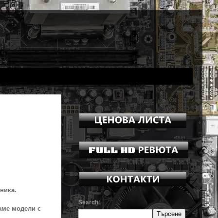
ника.
Search
аме модели с