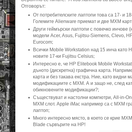
Отговорът:
От потребителските лаптопи това са 17- и 18
Големите Alienware приемат и две MXM карти,
Други геймърски лаптопи с повечко инчове (
модели Acer, Asus, Fujitsu-Siemens, Clevo, H
Eurocom;
Всички Mobile Workstation над 15 инча като H
новите 17-ки Fujitsu Celsius;
Интересно е, че HP Elitebook Mobile Workst
дъното (дискретна) графична карта. Напри
карта и без такава екстра. Ние, като видни
модификациите с MXM. А и защо не, след кат
обикновените модификации?;
Съществуват и настолни компютри, All-in-On
MXM слот. Apple iMac например са с MXM гра
лаптоп;
Много интересно място, в което се крие MXM 
Blade сървърите на HP!