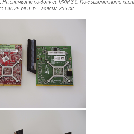
I. На снимките по-долу са MXM 3.0. По-съвременните кар
ка 64/128-bit и "b" - голяма 256-bit