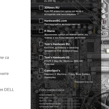
zu 240 Hz
3DNews RU
Бум ИИ взвинтил цены на медь к
историческим максимумам
HardwareBG.com
Препоручайте велоергометър
R-Mania
Жизненият цикъл на компютрите, на
човека и на Изкуственият интелект
Tom's Hardware RU
Keenetic добавила в линейку
продуктов PoE-коммутаторы
те са
Tom's Hardware US
PSVR 2 May Be Wireless, With AR
Potential
GameSpot's
ените
Daemon X Machina - Crazy Boss Battles
Gameplay
Показване на всички
ия DELL
Полезни ресурси
overclockers.ru
-
ревюта и новини
ixbit.com
- ревюта на компютърна техника
Guru3D.com
- всичко за видеокартите
tom's hardware guidе
- ревюта и новини
notebookchek.com
- ревюта на лаптопи