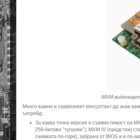
MXM видеокарта
Много важно е сервизният консултант да знае как
ъпгрейд:
За каква точно версия и съвместимост на MXM
256-битови "тупалки"), MXM IV (предстои) с
снимката по-горе), забрана от BIOS и в по-