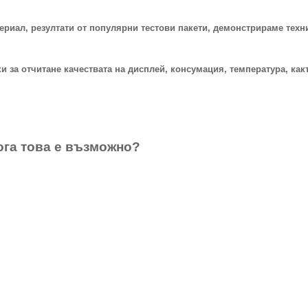
ериал, резултати от популярни тестови пакети, демонстрираме техн
 за отчитане качествата на дисплей, консумация, температура, какт
кога това е възможно?