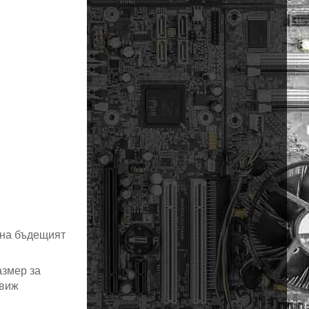
 на бъдещият
азмер за
(виж