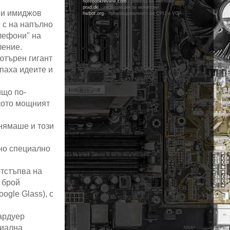
notebookreview.com
- ревюта на лаптопи
prad.de
- информация за монитори
 и имиджов
hwbot.org
- производителност на CPU и VGA
с с на напълно
елефони" на
ление.
ютърен гигант
паха идеите и
ищо по-
лкото мощният
 нямаше и този
 но специално
отстъпва на
 брой
ogle Glass), с
ардуер
циална