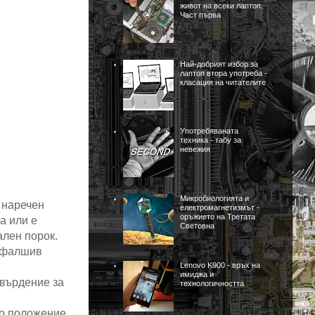
живот на всеки лаптоп.
Част първа
Най-добрият избор за
лаптоп втора употреба -
класация на читателите
Употребяваната
техника - табу за
невежия
Микробиологията и
, наречен
електромагнетизмът -
оръжието на Третата
а или е
Световна
ален порок.
и фалшив
Lenovo K900 - връх на
имиджа и
твърдение за
технологичността
но положение.