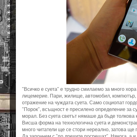
"Всичко е суета" е трудно смилаемо за много хора
лицемерие. Пари, жилище, автомобил, компютър, те
отражение на чуждата суета. Само социопат гордо
"Порок", всъщност е пресилено определение за с
морал. Без суета светът нямаше да бъде толкова 
Висша форма на технологична суета и демонстрац
много читатели ще се стори нереално, затова ще 
Да започнем с "по дрехите посрещат". Някога, а 