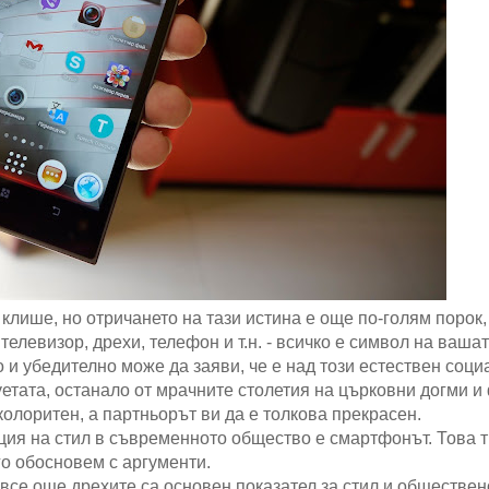
 клише, но отричането на тази истина е още по-голям порок
левизор, дрехи, телефон и т.н. - всичко е символ на вашат
 и убедително може да заяви, че е над този естествен соци
уетата, останало от мрачните столетия на църковни догми 
колоритен, а партньорът ви да е толкова прекрасен.
ия на стил в съвременното общество е смартфонът. Това 
го обосновем с аргументи.
и все още дрехите са основен показател за стил и обществе