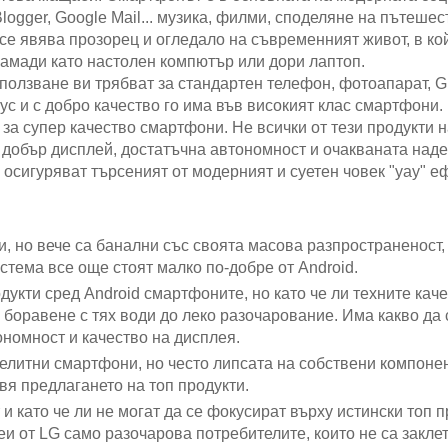
Blogger, Google Mail... музика, филми, споделяне на пътешес
 се явява прозорец и огледало на съвременният живот, в ко
рамади като настолен компютър или дори лаптоп.
 ползване ви трябват за стандартен телефон, фотоапарат, 
ус и с добро качество го има във високият клас смартфони.
а супер качество смартфони. Не всички от тези продукти н
 добър дисплей, достатъчна автономност и очакваната над
 осигуряват търсеният от модерният и суетен човек "уау" е
и, но вече са банални със своята масова разпространеност, 
стема все още стоят малко по-добре от Android.
кти сред Android смартфоните, но като че ли техните каче
боравене с тях води до леко разочарование. Има какво да 
ономност и качество на дисплея.
 елитни смартфони, но често липсата на собствени компоне
я предлагането на топ продукти.
 като че ли не могат да се фокусират върху истински топ пр
и от LG само разочарова потребителите, които не са закле