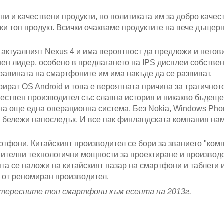
и и качествени продукти, но политиката им за добро качес
ки топ продукт. Всички очакваме продуктите на вече дъщер
 актуалният Nexus 4 и има вероятност да предложи и негов
ен лидер, особено в предлагането на IPS дисплеи собстве
дравината на смартфоните им има накъде да се развиват.
рират OS Android и това е вероятната причина за трагичнот
ществен производител със славна история и никакво бъдеще
 на още една операционна система. Без Nokia, Windows Pho
о бележи напоследък. И все пак финландската компания на
артфони. Китайският производител се бори за званието "ко
ителни технологични мощности за проектиране и производ
та се наложи на китайският пазар на смартфони и таблети и
и от реномиран производител.
интересните топ смартфони към есента на 2013г.