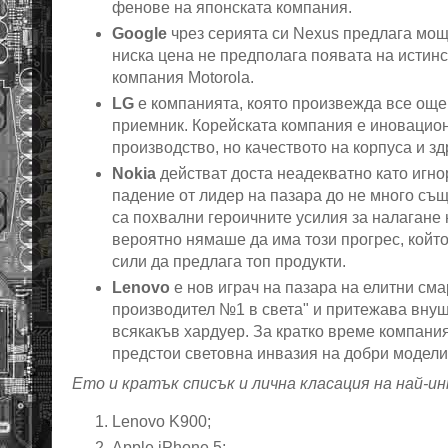
фенове на японската компания.
Google
чрез серията си Nexus предлага мощн
ниска цена не предполага появата на истинс
компания Motorola.
LG
е компанията, която произвежда все още
приемник. Корейската компания е иновацион
производство, но качеството на корпуса и з
Nokia
действат доста неадекватно като игно
падение от лидер на пазара до не много съ
са похвални героичните усилия за налагане
вероятно нямаше да има този прогрес, койт
сили да предлага топ продукти.
Lenovo
е нов играч на пазара на елитни см
производител №1 в света" и притежава внуш
всякакъв хардуер. За кратко време компания
предстои световна инвазия на добри модел
Ето и кратък списък и лична класация на най-
Lenovo K900;
Apple iPhone 5;