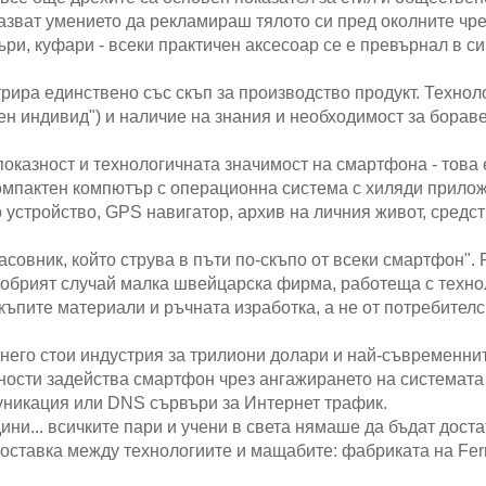
оказват умението да рекламираш тялото си пред околните чр
ъри, куфари - всеки практичен аксесоар се е превърнал в с
рира единствено със скъп за производство продукт. Технол
рен индивид") и наличие на знания и необходимост за борав
показност и технологичната значимост на смартфона - това 
омпактен компютър с операционна система с хиляди прилож
устройство, GPS навигатор, архив на личния живот, средст
совник, който струва в пъти по-скъпо от всеки смартфон". 
-добрият случай малка швейцарска фирма, работеща с техно
скъпите материали и ръчната изработка, а не от потребителс
 него стои индустрия за трилиони долари и най-съвременни
ности задейства смартфон чрез ангажирането на системата
уникация или DNS сървъри за Интернет трафик.
ни... всичките пари и учени в света нямаше да бъдат доста
оставка между технологиите и мащабите: фабриката на Ferr