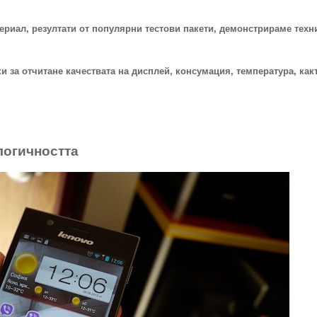
ериал, резултати от популярни тестови пакети, демонстрираме техн
 за отчитане качествата на дисплей, консумация, температура, какт
логичността