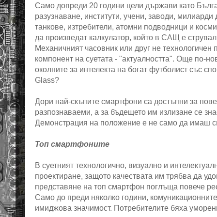
Само допреди 20 години цели държави като Бълга
разузнаване, институти, учени, заводи, милиарди
танкове, изтребители, атомни подводници и космич
да произведат калкулатор, който в САЩ е струвал
Механичният часовник или друг не технологичен пр
компонент на суетата - "актуалността". Още по-н
околните за интелекта на богат футболист със сп
Glass?
Дори най-скъпите смартфони са достъпни за пове
разпознаваеми, а за бъдещето им излизане се зн
Демонстрация на положение е не само да имаш ск
Топ смартфоните
В суетният технологично, визуално и интелектуалн
проектиране, защото качествата им трябва да уд
представяне на топ смартфон поглъща повече рес
Само до преди няколко години, комуникационните
имиджова значимост. Потребителите бяха уморени