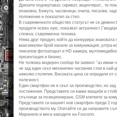
Дрехите подчертават, скриват, акцентират... те п
опаковка. Бижута, часовници, очила, писалки, чад
положение и показател за стил.
В съвременното общество статусът не се демонст
продукти освен лукс, показват актуалност ("моде
сложна, съвременна техника.
Няма друг продукт, който да конкурира знаковата 
максимален брой канали за комуникация, ултра-к
пикселов фотоапарат и HD камера, мултимедийно 
презентация и бизнес.
Не толкова модерен снобар би заявил: "аз имам ча
че зад един скъп механичен часовник стои в най
няколко столетия. Високата цена се определя от 
полезност.
Един смартфон не е скъп за производство, но зад
постижения. Представете си какви мащаби и стой
спътници за позициониране, GSM клетките за ком
Представете си вашият нов смартфон преди 2 годи
производството му. Опитайте се да направите съп
Маранело и мега-заводите на Foxconn.