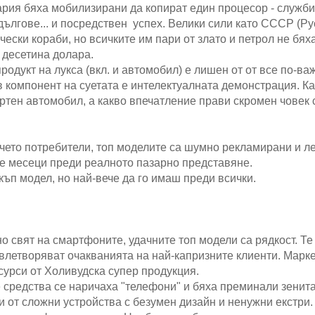
рия бяха мобилизирани да копират един процесор - служби
 дългове... и посредствен успех. Велики сили като СССР (Р
ески кораби, но всичките им пари от злато и петрол не бях
 десетина долара.
одукт на лукса (вкл. и автомобил) е лишен от от все по-ва
ов компонент на суетата е интелектуалната демонстрация. К
ортен автомобил, а какво впечатление прави скромен човек 
чето потребители, топ моделите са шумно рекламирани и л
ае месеци преди реалното пазарно представяне.
ъп модел, но най-вече да го имаш преди всички.
о свят на смартфоните, удачните топ модели са рядкост. Те 
овлетворяват очакванията на най-капризните клиенти. Марк
урси от Холивудска супер продукция.
 средства се наричаха "телефони" и бяха преминали зенита
 от сложни устройства с безумен дизайн и ненужни екстри.