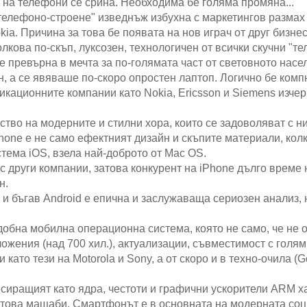
 на телефони се срина. Необходима бе голяма промяна...
телефоно-строене" изведнъж избухна с маркетингов размах
kia. Причина за това бе появата на нов играч от друг бизне
олкова по-скъп, луксозен, технологичен от всички скучни "т
 превърна в мечта за по-голямата част от световното насе
н, а се явяваше по-скоро опростен лаптоп. Логично бе комп
икационните компании като Nokia, Ericsson и Siemens изчер
ство на модерните и стилни хора, които се задоволяват с н
Phone е не само ефектният дизайн и скъпите материали, ко
тема iOS, взела най-доброто от Mac OS.
с други компании, затова конкурент на iPhone дълго време
н.
 и бъгав Android е епична и заслужаваща сериозен анализ,
удобна мобилна операционна система, която не само, че не 
ложения (над 700 хил.), актуализации, съвместимост с голям
като тези на Motorola и Sony, а от скоро и в техно-очила (Go
сиращият като ядра, честоти и графични ускорители ARM х
 това мащаби. Смартфонът е в основната на модерната со