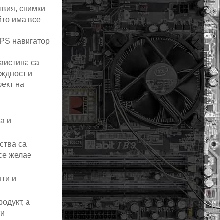
твия, снимки
йто има все
GPS навигатор
аистина са
еждност и
фект на
а и
ства са
се желае
нти и
одукт, а
ти