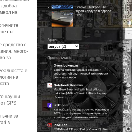
ез добра
Lenovo Thinkpad T61 -
здрав хардуер в здраво
имвол на
тяло
огичните
ене със
Архив
е средство с
ения, много-
во за
Препоръчано
Overclockers.ru
Европа продвинулась в создании
Реалността е,
собственной спутниковой группировки
логии на
связи в космосе
ката
Notebook Reviews
MacBook Neo rival with Intel Wildcat
Lake for $449 - Chuwi UniBook Laptop
те научни
Review
 от GPS
iXBT.com
Как выбрать посудомоечную машину в
2026 году: функции и характеристики,
тъчни за
которые действительно важны
ari в
PRAD.de
RGB-Mini-LED und Dolby Vision IQ: Test