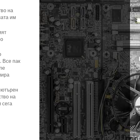
тво на
ната им
ият
но
о
. Все пак
ne
мира
мпютърен
ство на
 сега