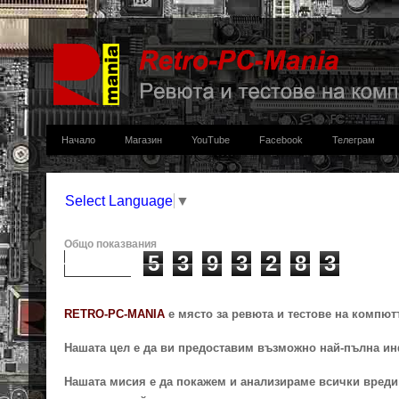
Начало
Магазин
YouTube
Facebook
Телеграм
Select Language
▼
Общо показвания
5
3
9
3
2
8
3
RETRO-PC-MANIA
e място за ревюта и тестове на компют
Нашата цел е да ви предоставим възможно най-пълна ин
Нашата мисия е да покажем и анализираме всички вреди 