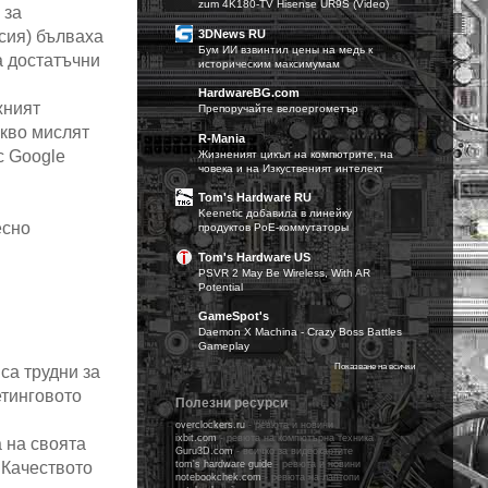
zum 4K180-TV Hisense UR9S (Video)
 за
3DNews RU
усия) бълваха
Бум ИИ взвинтил цены на медь к
а достатъчни
историческим максимумам
HardwareBG.com
жният
Препоручайте велоергометър
акво мислят
R-Mania
с Google
Жизненият цикъл на компютрите, на
човека и на Изкуственият интелект
Tom's Hardware RU
Keenetic добавила в линейку
есно
продуктов PoE-коммутаторы
Tom's Hardware US
PSVR 2 May Be Wireless, With AR
Potential
GameSpot's
Daemon X Machina - Crazy Boss Battles
Gameplay
Показване на всички
са трудни за
етинговото
Полезни ресурси
overclockers.ru
-
ревюта и новини
ixbit.com
- ревюта на компютърна техника
 на своята
Guru3D.com
- всичко за видеокартите
 Качеството
tom's hardware guidе
- ревюта и новини
notebookchek.com
- ревюта на лаптопи