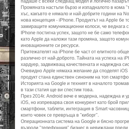
падаше с всеки следващ модел и логично пазарът
Промяната настъпи бързо и изпадналото в кома "
хъс, какъвто е нямало и най-добрите години на No
нова концепция - iPhone. Продуктът на Apple бе т
замиращите комуникационни колоси, че веднага се
IPhone постигна успех, защото не бе само телефо
като Apple да наложи тази промяна, защото комун
иновационните си ресурси.
Притежателят на iPhone бе част от елитното обще
различно от най-доброто. Тайната на успеха на i
хардуер, задвижващ качествената и надеждна сис
Очевидно Apple нямаха желание да споделят iOS 
продукт стана единствен синоним на топ смартфо
Историята на Google и техният в началото тромав
в тази статия ще ви спестим това.
През 2014г. Android вече е модерна, надеждна и 
iOS, но изпреварва своя конкурент като брой при
смартфони, таблети, интеграция в Smart часовници 
които човек се превръща в "киборг".
Операционната система на Google и бясно прогре
възроди "телефонния" бизнес в невиждани преди