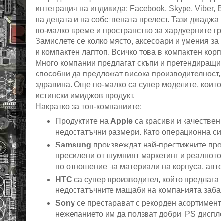
интеграция на индивида: Facebook, Skype, Viber, 
на децата и на собствената прелест. Тази джаджа
по-малко време и пространство за хардуерните г
Замислете се колко място, аксесоари и умения за
и компактен лаптоп. Всичко това в компактен корп
Много компании предлагат скъпи и претендиращи з
способни да предложат висока производителност,
здравина. Още по-малко са супер моделите, които
истински имиджов продукт.
Накратко за топ-компаниите:
Продуктите на
Apple
са красиви и качествен
недостатъчни размери. Като операционна си
Samsung
произвеждат най-престижните проду
пресилени от шумният маркетинг и реалното 
по отношение на материали на корпуса, авт
HTC
са супер производител, който предлага
недостатъчните мащаби на компанията забав
Sony
се престарават с рекорден асортимент и
нежеланието им да ползват добри IPS диспле