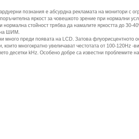
хардуерни познания е абсурдна рекламата на монитори с ог
епоръчителна яркост за човешкото зрение при нормални ус
зи нормална стойност трябва да намалите яркостта до 30-40
 на ШИМ.
тни много преди появата на LCD. Затова флуорисцентното о
и, които многократно увеличават честотата от 100-120Hz -в
ието десетки kHz. Особено добре са известни проблемите н