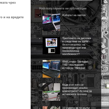
иката чрез
Най-популярните ни публикации
Изборът на лаптоп
о и на вредите
Трептенето на дисплея
в следствие на ШИМ -
безотговорност на
производителя или
технологична
неизбежност?
IBM/Lenovo Thinkpad
T60 - последният
истински Thinkpad
Къде и от кого се
произвеждат реално
компютрите? Истини за
истинската техника
10 съвета за по-дълъг