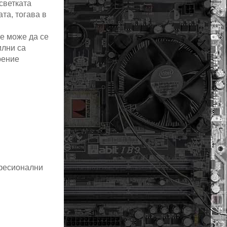
светката
та, тогава в
е може да се
илни са
рение
офесионални