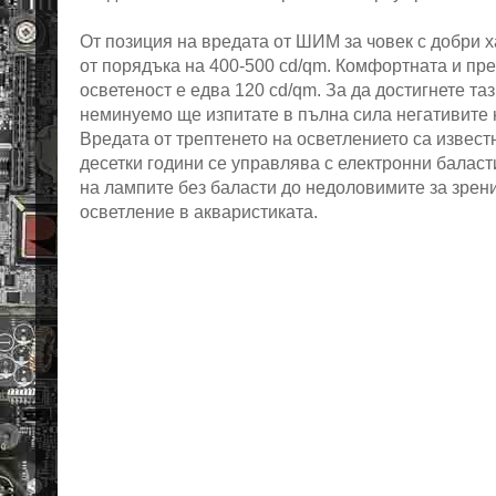
От позиция на вредата от ШИМ за човек с добри 
от порядъка на 400-500 cd/qm. Комфортната и пр
осветеност е едва 120 cd/qm. За да достигнете та
неминуемо ще изпитате в пълна сила негативите
Вредата от трептенето на осветлението са извес
десетки години се управлява с електронни баласт
на лампите без баласти до недоловимите за зрен
осветление в акваристиката.