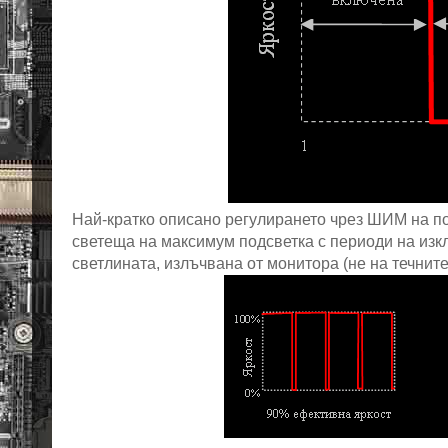
Най-кратко описано регулирането чрез ШИМ на п
светеща на максимум подсветка с периоди на изк
светлината, излъчвана от монитора (не на течните