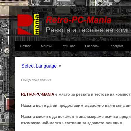
Начало
Магазин
YouTube
Facebook
Телеграм
Select Language
▼
Общо показвания
RETRO-PC-MANIA
e място за ревюта и тестове на компют
Нашата цел е да ви предоставим възможно най-пълна ин
Нашата мисия е да покажем и анализираме всички вреди 
възможно най-малко негативни за здравето влияния.