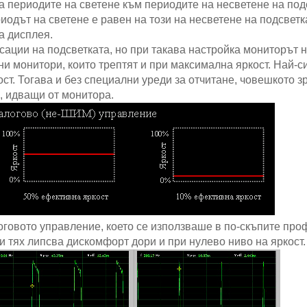
а периодите на светене към периодите на несветене на под
одът на светене е равен на този на несветене на подсветка
а дисплея.
ации на подсветката, но при такава настройка мониторът н
и монитори, които трептят и при максимална яркост. Най-с
ст. Тогава и без специални уреди за отчитане, човешкото з
, идващи от монитора.
говото управление, което се използваше в по-скъпите пр
 тях липсва дискомфорт дори и при нулево ниво на яркост.