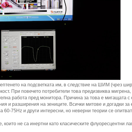
ептенето на подсветката им
,
в следствие на ШИМ (чрез ши
кост. При повечето потребители това предизвиква мигрена,
лна работа пред монитора. Причина за това е мигащата с 
ия и разширения на зениците. Всички митове и догадки за 
ва 60-75Hz и други интересни, но неверни теории се опитват
, които не са инертни като класическите флуоресцентни ла