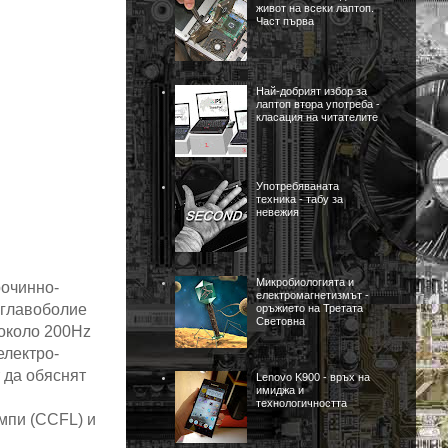
живот на всеки лаптоп.
Част първа
Най-добрият избор за
лаптоп втора употреба -
класация на читателите
Употребяваната
техника - табу за
невежия
Микробиологията и
рочинно-
електромагнетизмът -
 главоболие
оръжието на Третата
Световна
около 200
Hz
електро-
 да обяснят
Lenovo K900 - връх на
имиджа и
технологичността
мпи (
CCFL
) и