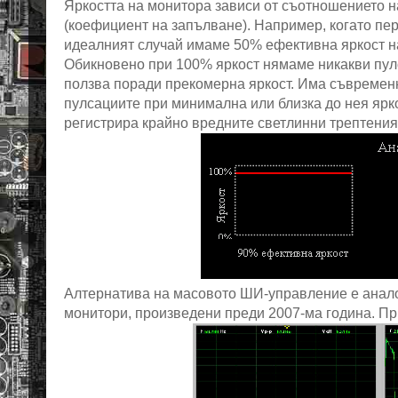
Яркостта на монитора зависи от съотношението н
(коефициент на запълване). Например, когато пери
идеалният случай имаме 50% ефективна яркост н
Обикновено при 100% яркост нямаме никакви пулс
ползва поради прекомерна яркост. Има съвременн
пулсациите при минимална или близка до нея ярко
регистрира крайно вредните светлинни трептения
Алтернатива на масовото ШИ-управление е анало
монитори, произведени преди 2007-ма година. При