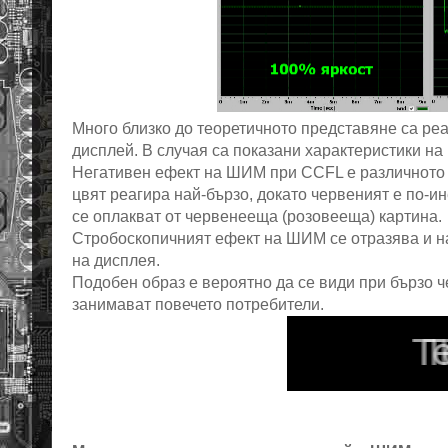
Много близко до теоретичното представяне са ре
дисплей. В случая са показани характеристики на
Негативен ефект на ШИМ при CCFL е различното 
цвят реагира най-бързо, докато червеният е по-
се оплакват от червенееща (розовееща) картина.
Стробоскопичният ефект на ШИМ се отразява и на
на дисплея.
Подобен образ е вероятно да се види при бързо че
занимават повечето потребители.