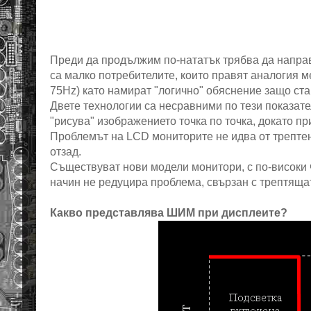
Преди да продължим по-нататък трябва да направ
са малко потребителите, които правят аналогия м
75Hz) като намират "логично" обяснение защо ста
Двете технологии са несравними по тези показате
"рисува" изображението точка по точка, докато п
Проблемът на LCD мониторите не идва от трептене
отзад.
Съществуват нови модели монитори, с по-високи ч
начин не редуцира проблема, свързан с трептяща
Какво представлява ШИМ при дисплеите?