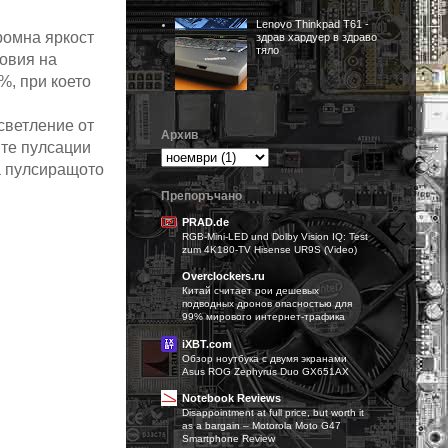
Lenovo Thinkpad T61 -
ромна яркост
здрав хардуер в здраво
тяло
ловия на
%, при което
светление от
Архив
ите пулсации
а пулсиращото
Препоръчано
PRAD.de
RGB-Mini-LED und Dolby Vision IQ: Test
zum 4K180-TV Hisense UR9S (Video)
Overclockers.ru
Китай считает рои дешевых
подводных дронов опасностью для
99% мирового интернет-трафика
iXBT.com
Обзор ноутбука с двумя экранами
Asus ROG Zephyrus Duo GX651AX
Notebook Reviews
Disappointment at full price, but worth it
as a bargain – Motorola Moto G47
Smartphone Review