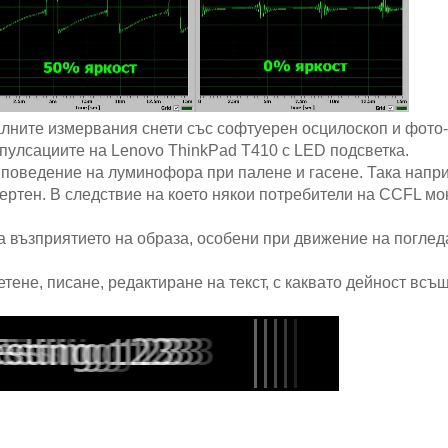
алните измервания снети със софтуерен осцилоскоп и фото
 пулсациите на Lenovo ThinkPad T410 с LED подсветка.
поведение на луминофора при палене и гасене. Така напр
инертен. В следствие на което някои потребители на CCFL 
 възприятието на образа, особени при движение на поглед
тене, писане, редактиране на текст, с каквато дейност всъ