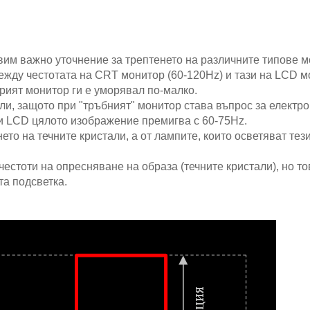
им важно уточнение за трептенето на различните типове м
ежду честотата на CRT монитор (60-120Hz) и тази на LCD м
рият монитор ги е уморявал по-малко.
ли, защото при "тръбният" монитор става въпрос за електро
ри LCD цялото изображение премигва с 60-75Hz.
то на течните кристали, а от лампите, които осветяват тез
естоти на опресняване на образа (течните кристали), но то
та подсветка.