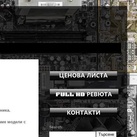
ника.
аме модели с
Search