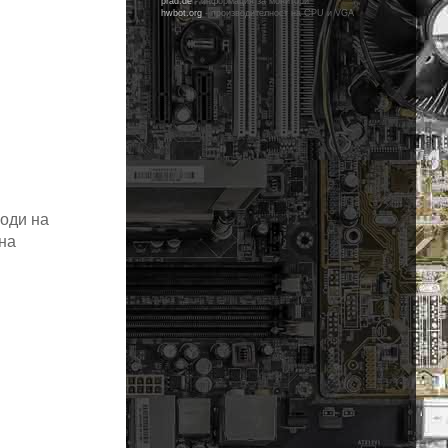
prad.de
- информация за монитори
hwbot.org
- производителност на CPU и VGA
оди на
на