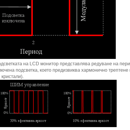
одсветката на LCD монитор представлява редуване на пери
лючена подсветка, което предизвиква хармонично трептене 
 кристали).