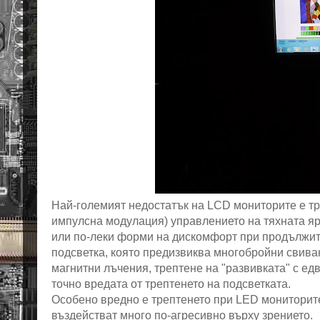
Най-големият недостатък на
LCD
мониторите е тр
импулсна модулация) управлението на тяхната яр
или по-леки форми на дискомфорт при продължите
подсветка, която предизвиква многобройни свиван
магнитни лъчения, трептене на "развивката" с ед
точно вредата от трептенето на подсветката.
Особено вредно е трептенето при
LED
мониторите
въздействат много по-агресивно върху зрението.