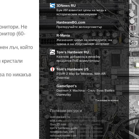
3DNews RU
Бум ИИ взвинтил цены на медь к
историческим максимумам
HardwareBG.com
онитори. Не
Препоручайте велоергометър
онитор (60-
R-Mania
Жизненият цикъл на компютрите, на
човека и на Изкуственият интелект
нен лъч, който
Tom's Hardware RU
Keenetic добавила в линейку
и кристали
продуктов PoE-коммутаторы
Tom's Hardware US
PSVR 2 May Be Wireless, With AR
ва по никакъв
Potential
GameSpot's
Daemon X Machina - Crazy Boss Battles
Gameplay
Показване на всички
Полезни ресурси
overclockers.ru
-
ревюта и новини
ixbit.com
- ревюта на компютърна техника
Guru3D.com
- всичко за видеокартите
tom's hardware guidе
- ревюта и новини
notebookchek.com
- ревюта на лаптопи
notebookreview.com
- ревюта на лаптопи