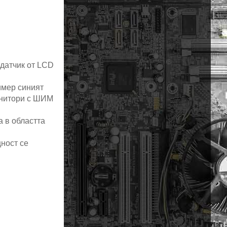
-датчик от LCD
имер синият
монитори с ШИМ
а в областта
щност се