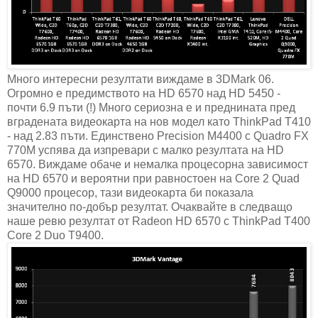
Много интересни резултати виждаме в 3DMark 06.
Огромно е предимството на HD 6570 над HD 5450 -
почти 6.9 пъти (!) Много сериозна е и преднината пред
вградената видеокарта на нов модел като ThinkPad T410
- над 2.83 пъти. Единствено Precision M4400 с Quadro FX
770M успява да изпревари с малко резултата на HD
6570. Виждаме обаче и немалка процесорна зависимост
на HD 6570 и вероятни при равностоен на Core 2 Quad
Q9000 процесор, тази видеокарта би показала
значително по-добър резултат. Очаквайте в следващо
наше ревю резултат от Radeon HD 6570 с ThinkPad T400
Core 2 Duo T9400.