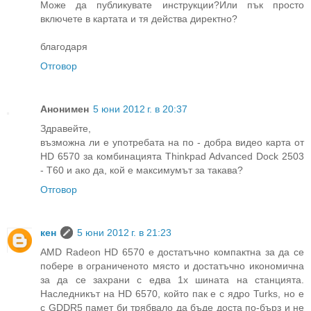
Може да публикувате инструкции?Или пък просто
включете в картата и тя действа директно?
благодаря
Отговор
Анонимен
5 юни 2012 г. в 20:37
Здравейте,
възможна ли е употребата на по - добра видео карта от
HD 6570 за комбинацията Thinkpad Advanced Dock 2503
- Т60 и ако да, кой е максимумът за такава?
Отговор
кен
5 юни 2012 г. в 21:23
AMD Radeon HD 6570 е достатъчно компактна за да се
побере в ограниченото място и достатъчно икономична
за да се захрани с едва 1х шината на станцията.
Наследникът на HD 6570, който пак е с ядро Turks, но е
с GDDR5 памет би трябвало да бъде доста по-бърз и не