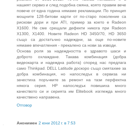
нашият сервиз и след подобна смяна, която правим вече
повече от една година нямаме рекламации. По принцип
мощните 128-битови карти от по-старо поколение са
рискови дори и при ATI, пример за което е Radeon
X1600. Не сме срещали дефекти никога при Radeon
X1300, X1400. Новите Radeon HD 3450/70, HD 3650
също са достатъчно надеждни, за още по-новите
нямаме впечатления - прекалено са нови за изводи.
Основа роля за надеждността е здравото шаси и
доброто охлаждане. Такава комбинация (добра
видеокарта и надеждна работа) според нас предлага
само Thinkpad. DELL Latitude доскоро също смятахме за
добра комбинация, но напоследък в сервиза ни
зачестиха поръчките за ремонт на тази перфектна
някога серия. HP напоследък повишиха много
качеството си и серията им Elitebook изглежда много
качествено направена.
Отговор
Анонимен
2 юни 2012 г. в 7:53