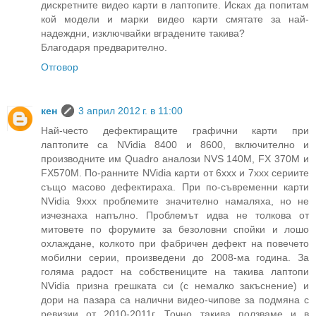
дискретните видео карти в лаптопите. Исках да попитам
кой модели и марки видео карти смятате за най-
надеждни, изключвайки вградените такива?
Благодаря предварително.
Отговор
кен
3 април 2012 г. в 11:00
Най-често дефектиращите графични карти при
лаптопите са NVidia 8400 и 8600, включително и
производните им Quadro аналози NVS 140M, FX 370M и
FX570M. По-ранните NVidia карти от 6xxx и 7xxx сериите
също масово дефектираха. При по-съвременни карти
NVidia 9xxx проблемите значително намаляха, но не
изчезнаха напълно. Проблемът идва не толкова от
митовете по форумите за безоловни спойки и лошо
охлаждане, колкото при фабричен дефект на повечето
мобилни серии, произведени до 2008-ма година. За
голяма радост на собствениците на такива лаптопи
NVidia призна грешката си (с немалко закъснение) и
дори на пазара са налични видео-чипове за подмяна с
ревизии от 2010-2011г. Точно такива ползваме и в