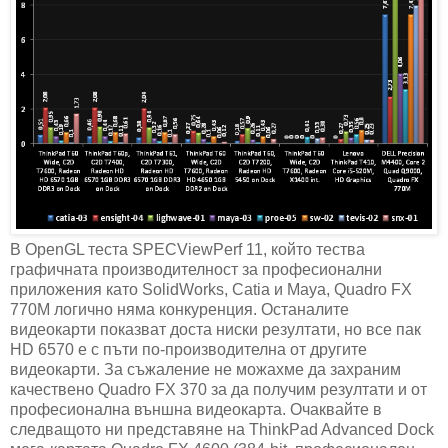
В OpenGL теста SPECViewPerf 11, който тества
графичната производителност за професионални
приложения като SolidWorks, Catia и Maya, Quadro FX
770M логично няма конкуренция. Останалите
видеокарти показват доста ниски резултати, но все пак
HD 6570 е с пъти по-производителна от другите
видеокарти. За съжаление не можахме да захраним
качествено Quadro FX 370 за да получим резултати и от
професионална външна видеокарта. Очаквайте в
следващото ни представяне на ThinkPad Advanced Dock