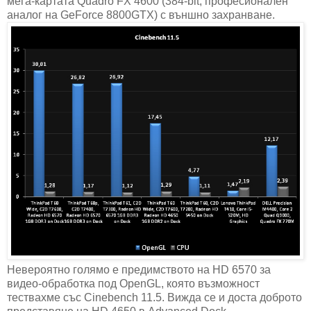
мега-картата Quadro FX 4600 (384-bit, професионален
аналог на GeForce 8800GTX) с външно захранване.
Невероятно голямо е предимството на HD 6570 за
видео-обработка под OpenGL, която възможност
тествахме със Cinebench 11.5. Вижда се и доста доброто