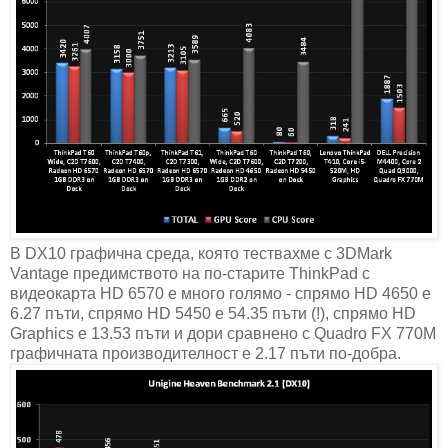
В DX10 графична среда, която тествахме с 3DMark
Vantage предимството на по-старите ThinkPad с
видеокарта HD 6570 е много голямо - спрямо HD 4650 е
6.27 пъти, спрямо HD 5450 е 54.35 пъти (!), спрямо HD
Graphics е 13.53 пъти и дори сравнено с Quadro FX 770M
графичната производителност е 2.17 пъти по-добра.