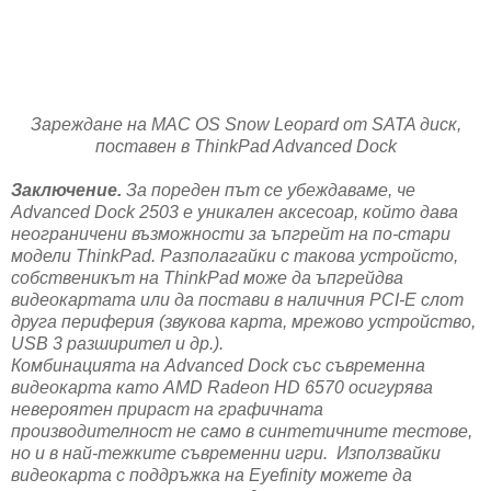
Зареждане на MAC OS Snow Leopard от SATA диск,
поставен в ThinkPad Advanced Dock
Заключение.
За пореден път се убеждаваме, че
Advanced Dock 2503 е уникален аксесоар, който дава
неограничени възможности за ъпгрейт на по-стари
модели ThinkPad. Разполагайки с такова устройсто,
собственикът на ThinkPad може да ъпгрейдва
видеокартата или да постави в наличния PCI-E слот
друга периферия (звукова карта, мрежово устройство,
USB 3 разширител и др.).
Комбинацията на Advanced Dock със съвременна
видеокарта като AMD Radeon HD 6570 осигурява
невероятен прираст на графичната
производителност не само в синтетичните тестове,
но и в най-тежките съвременни игри. Използвайки
видеокарта с поддръжка на Eyefinity можете да