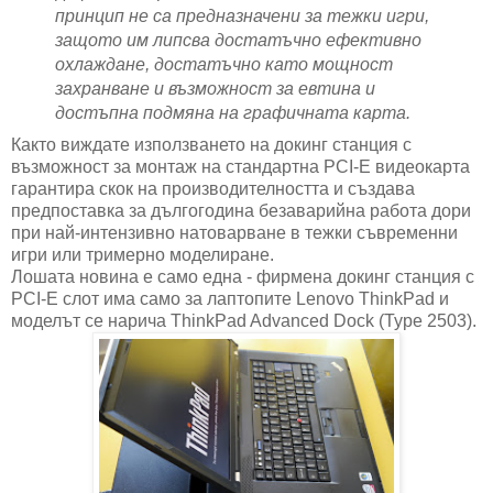
принцип не са предназначени за тежки игри,
защото им липсва достатъчно ефективно
охлаждане, достатъчно като мощност
захранване и възможност за евтина и
достъпна подмяна на графичната карта.
Както виждате използването на докинг станция с
възможност за монтаж на стандартна PCI-E видеокарта
гарантира скок на производителността и създава
предпоставка за дългогодина безаварийна работа дори
при най-интензивно натоварване в тежки съвременни
игри или тримерно моделиране.
Лошата новина е само една - фирмена докинг станция с
PCI-E слот има само за лаптопите Lenovo ThinkPad и
моделът се нарича ThinkPad Advanced Dock (Type 2503).