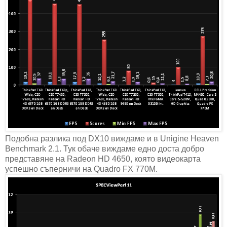
Подобна разлика под DX10 виждаме и в Unigine Heaven
Benchmark 2.1. Тук обаче виждаме едно доста добро
представяне на Radeon HD 4650, която видеокарта
успешно съперничи на Quadro FX 770M.