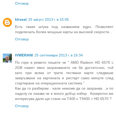
Отговор
khseal
25 август 2013 г. в 15:05
Есть такая штука под названием egpu. Позволяет
подключать более мощные карты на высокой скорости...
Отговор
IVWERANI
25 септември 2013 г. в 16:34
По горе в ревюто пишете че " AMD Radeon HD 6570 с
2GB памет явно захранването не бе достатъчно, тъй
като при всяка от трите тествани карти следваше
замръзване на картината и рестарт само минути след
стартиране на операционната система."
Как да го разбирам , нали неможе да се захранва , а по
надолу се оказва че е много добър избор . Конкретно ме
интересува дали ще стане на Т400 с Т9400 + HD 6570 ?
Отговор