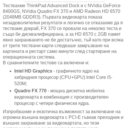
Тествахме ThinkPad Advanced Dock и с NVidia GeForce
8400GS, NVidia Quadro FX 370 и AMD Radeon HD 6570
(2048MB GDDR3). Първата видеокарта показа
незадоволителни резултати и логично се отказахме да я
тестваме докрай, FX 370 се провали на няколко теста и
също бе дисквалифицирана, а за HD 6570 с 2GB памет
явно захранването не бе достатъчно, тъй като при всяка
от трите тествани карти следваше замръзване на
картината и рестарт само минути след стартиране на
операционната система.
В сравнителните тестове са включени и:
Intel HD Graphics
- графичното ядро на
хибридния процесор (CPU+GPU) Intel Core i5-
520M;
Quadro FX 770
- мощна дискетна мобилна
видеокарта в комбинация с производителен
процесор с четири физически ядра.
Изпробвахме и екзотична възможност за включване на
огромна външна видеокарта с PCI-E гъвкав преходник и
външно захранване за видеокартата, но тези