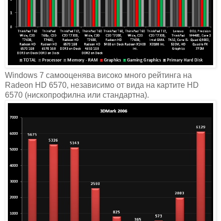
Windows 7 самооценява високо много рейтинга на
Radeon HD 6570, независимо от вида на картите HD
6570 (нископрофилна или стандартна).