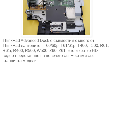
ThinkPad Advanced Dock е съвместим с много от
ThinkPad лаптопите - T60/60p, T61/61p, T400, T500, R61,
R61i, R400, R500, W500, Z60, Z61. Ето и кратко HD
видео-представяне на повечето съвместими със
станцията модели: