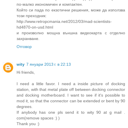
по-малко икономичен и компактен.
Който си пада по екзотични решения, може да използва
този преходник:
http://www.retropcmania.net/2012/03/mad-scientists-
hd4870-on-usd.html
и произволно мощна външна видеокарта с отделно
захранване.
Отговор
wity
7 януари 2013 г. в 22:13
Hi friends,
I need a little favor. I need a inside picture of docking
station, with that metal plate off between docking connector
and docking motherboard. I want to see if it's possible to
mod it, so that the connector can be extended or bent by 90
degrees.
If anybody has one pls send it to wity 90 at g mail .
com(remove spaces :) )
Thank you :)