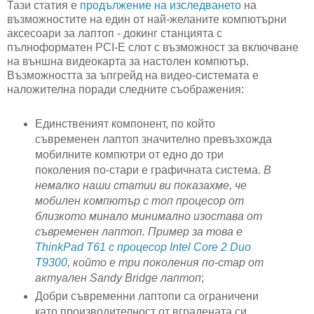
Тази статия е
продължение на изследването
на
възможностите на един от най-желаните компютърни
аксесоари за лаптоп - докинг станцията с
пълноформатен PCI-E слот с възможност за включване
на външна видеокарта за настолен компютър.
Възможността за ъпгрейд на видео-системата е
наложителна поради следните съображения:
Единственият компонент, по който
съвременен лаптоп значително превъзхожда
мобилните компютри от едно до три
поколения по-стари е графичната система.
В
немалко наши статии ви показахме, че
мобилен компютър с топ процесор от
близкото минало минимално изостава от
съвременен лаптоп. Пример за това е
ThinkPad T61 с процесор Intel Core 2 Duo
T9300
, който е три поколения по-стар от
актуален Sandy Bridge лаптоп
;
Добри съвременни лаптопи са ограничени
като производителност от вградената си