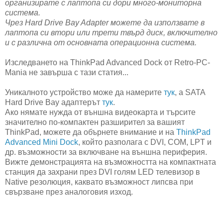
организирате с лаптопа си дори много-мониторна
система.
Чрез Hard Drive Bay Adapter можете да използвате в
лаптопа си втори или трети твърд диск, включително
и с различна от основната операционна система.
Изследването на ThinkPad Advanced Dock от Retro-PC-
Mania не завърша с тази статия...
Уникалното устройство може да намерите
тук
, а SATA
Hard Drive Bay адаптерът
тук
.
Ако нямате нужда от външна видеокарта и търсите
значително по-компактен разширител за вашият
ThinkPad, можете да обърнете внимание и на
ThinkPad
Advanced Mini Dock
, който разполага с DVI, COM, LPT и
др. възможности за включване на външна периферия.
Вижте демонстрацията на възможността на компактната
станция да захрани през DVI голям LED телевизор в
Native резолюция, каквато възможност липсва при
свързване през аналоговия изход.