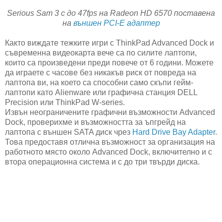
Serious Sam 3 с до 47fps на Radeon HD 6570 поставена
на
външен PCI-E адаптер
Както виждате тежките игри с ThinkPad Advanced Dock и
съвременна видеокарта вече са по силите лаптопи,
които са произведени преди повече от 6 години. Можете
да играете с часове без никакъв риск от повреда на
лаптопа ви, на което са способни само скъпи гейм-
лаптопи като Alienware или графична станция DELL
Precision или ThinkPad W-series.
Извън неограничените графични възможности Advanced
Dock, проверихме и възможността за ъпгрейд на
лаптопа с външен SATA диск чрез
Hard Drive Bay Adapter
.
Това предоставя отлична възможност за организация на
работното място около Advanced Dock, включително и с
втора операционна система и с до три твърди диска.