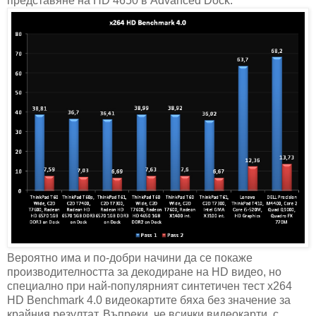
представяне на HD 4650 в Advanced Dock.
Вероятно има и по-добри начини да се покаже
производителността за декодиране на HD видео, но
специално при най-популярният синтетичен тест x264
HD Benchmark 4.0 видеокартите бяха без значение за
крайния резултат. Въпреки, че всички видеокарти, с