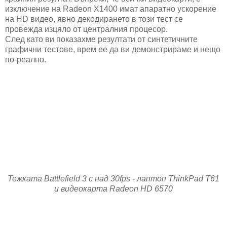
изключение на Radeon X1400 имат апаратно ускорение
на HD видео, явно декодирането в този тест се
провежда изцяло от централния процесор.
След като ви показахме резултати от синтетичните
графични тестове, врем ее да ви демонстрираме и нещо
по-реално.
Тежката Battlefield 3 с над 30fps - лаптоп ThinkPad T61
и видеокарта Radeon HD 6570