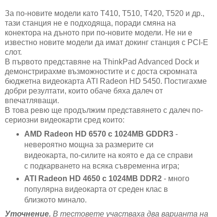
За по-новите модели като T410, T510, T420, Т520 и др.,
тази станция не е подходяща, поради смяна на
конектора на дъното при по-новите модели. Не ни е
известно новите модели да имат докинг станция с PCI-E
слот.
В първото представяне на ThinkPad Advanced Dock и
демонстрирахме възможностите и с доста скромната
бюджетна видеокарта ATI Radeon HD 5450. Постигахме
добри резултати, които обаче бяха далеч от
впечатляващи.
В това ревю ще продължим представянето с далеч по-
сериозни видеокарти сред които:
AMD Radeon HD 6570 с 1024MB GDDR3
-
невероятно мощна за размерите си
видеокарта, по-силите на която е да се справи
с подкарването на всяка съвременна игра;
ATI Radeon HD 4650 с 1024MB DDR2
- много
популярна видеокарта от среден клас в
близкото минало.
Уточнение.
В тестовете участваха два варианта на