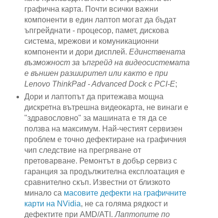
графична карта. Почти всички важни
компоненти в един лаптоп могат да бъдат
ъпгрейднати - процесор, памет, дискова
система, мрежови и комуникационни
компоненти и дори дисплей.
Единствената
възможност за ъпгрейд на видеосистемата
е външен разширител или както е при
Lenovo ThinkPad - Advanced Dock с PCI-E
;
Дори и лаптопът да притежава мощна
дискретна вътрешна видеокарта, не винаги е
"здравословно" за машината е тя да се
ползва на максимум. Най-честият сервизен
проблем е точно дефектиране на графичния
чип следствие на прегряване от
претоварване. Ремонтът в добър сервиз с
гаранция за продължителна експлоатация е
сравнително скъп. Известни от близкото
минало са
масовите дефекти на графичните
карти на NVidia
, не са голяма рядкост и
дефектите при AMD/ATI.
Лаптопите по