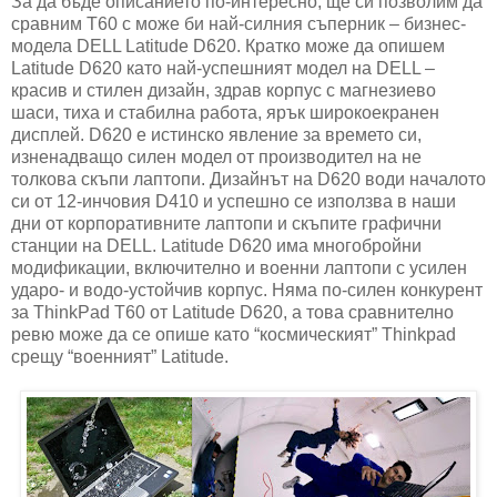
За да бъде описанието по-интересно, ще си позволим да
сравним T60 с може би най-силния съперник – бизнес-
модела DELL Latitude D620. Кратко може да опишем
Latitude D620 като най-успешният модел на DELL –
красив и стилен дизайн, здрав корпус с магнезиево
шаси, тиха и стабилна работа, ярък широкоекранен
дисплей. D620 е истинско явление за времето си,
изненадващо силен модел от производител на не
толкова скъпи лаптопи. Дизайнът на D620 води началото
си от 12-инчовия D410 и успешно се използва в наши
дни от корпоративните лаптопи и скъпите графични
станции на DELL. Latitude D620 има многобройни
модификации, включително и военни лаптопи с усилен
ударо- и водо-устойчив корпус. Няма по-силен конкурент
за ThinkPad T60 от Latitude D620, а това сравнително
ревю може да се опише като “космическият” Thinkpad
срещу “военният” Latitude.