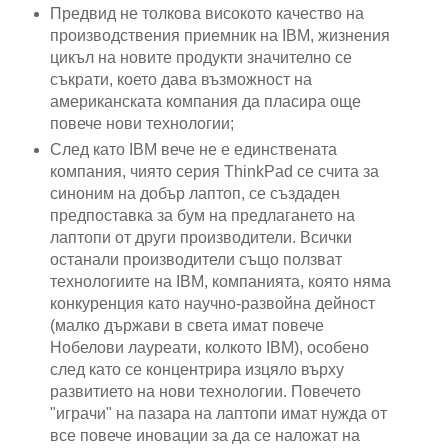
Предвид не толкова високото качество на
производствения приемник на IBM, жизнения
цикъл на новите продукти значително се
съкрати, което дава възможност на
американската компания да пласира още
повече нови технологии;
След като IBM вече не е единствената
компания, чиято серия ThinkPad се счита за
синоним на добър лаптоп, се създаден
предпоставка за бум на предлагането на
лаптопи от други производители. Всички
останали производители също ползват
технологиите на IBM, компанията, която няма
конкуренция като научно-развойна дейност
(малко държави в света имат повече
Нобелови лауреати, колкото IBM), особено
след като се концентрира изцяло върху
развитието на нови технологии. Повечето
"играчи" на пазара на лаптопи имат нужда от
все повече иновации за да се наложат на