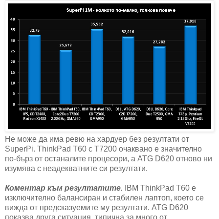
Не може да има ревю на хардуер без резултати от
SuperPi. ThinkPad T60 с T7200 очаквано е значително
по-бърз от останалите процесори, а ATG D620 отново ни
изумява с неадекватните си резултати.
Коментар към резултатите.
IBM ThinkPad T60 е
изключително балансиран и стабилен лаптоп, което се
вижда от предсказуемите му резултати. ATG D620
показва друга ситуация, типична за много от