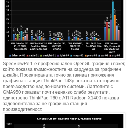
SpecViewPerf е професионален OpenGL графичен пакет,
който показва възможностите на хардуера за графичен
дизайн. Проектираната точно за такива приложения
графична станция ThinkPad T43p показва категорично
превъзходство над по-новите системи. Лаптопите с
GMA950 показват почти еднакво слаби резултати,
единствено ThinkPad T60 с ATI Radeon X1400 показва
задоволителна за не-графична станция
производителност.