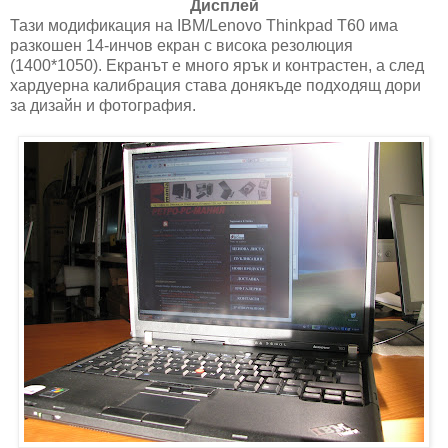
Дисплей
Тази модификация на IBM/Lenovo Thinkpad T60 има
разкошен 14-инчов екран с висока резолюция
(1400*1050). Екранът е много ярък и контрастен, a след
хардуерна калибрация става донякъде подходящ дори
за дизайн и фотография.