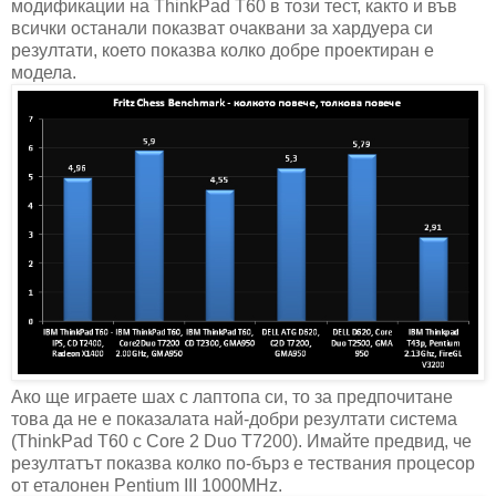
модификации на ThinkPad T60 в този тест, както и във
всички останали показват очаквани за хардуера си
резултати, което показва колко добре проектиран е
модела.
Ако ще играете шах с лаптопа си, то за предпочитане
това да не е показалата най-добри резултати система
(ThinkPad T60 с Core 2 Duo T7200). Имайте предвид, че
резултатът показва колко по-бърз е тествания процесор
от еталонен Pentium III 1000MHz.