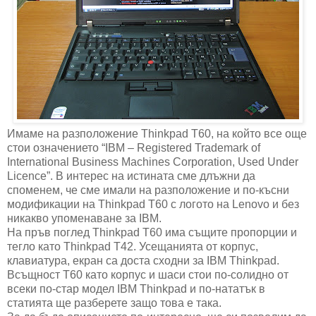
Имаме на разположение Thinkpad T60, на който все още
стои означението “IBM – Registered Trademark of
International Business Machines Corporation, Used Under
Licence”. В интерес на истината сме длъжни да
споменем, че сме имали на разположение и по-късни
модификации на Thinkpad T60 с логото на Lenovo и без
никакво упоменаване за IBM.
На пръв поглед Thinkpad T60 има същите пропорции и
тегло като Thinkpad T42. Усещанията от корпус,
клавиатура, екран са доста сходни за IBM Thinkpad.
Всъщност T60 като корпус и шаси стои по-солидно от
всеки по-стар модел IBM Thinkpad и по-нататък в
статията ще разберете защо това е така.