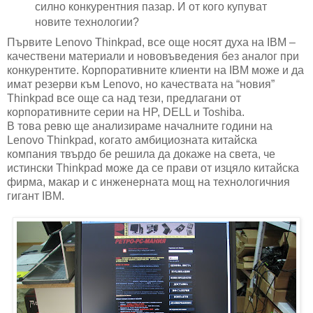
силно конкурентния пазар. И от кого купуват
новите технологии?
Първите Lenovo Thinkpad, все още носят духа на IBM –
качествени материали и нововъведения без аналог при
конкурентите. Корпоративните клиенти на IBM може и да
имат резерви към Lenovo, но качествата на “новия”
Thinkpad все още са над тези, предлагани от
корпоративните серии на HP, DELL и Toshiba.
В това ревю ще анализираме началните години на
Lenovo Thinkpad, когато амбициозната китайска
компания твърдо бе решила да докаже на света, че
истински Thinkpad може да се прави от изцяло китайска
фирма, макар и с инженерната мощ на технологичния
гигант IBM.