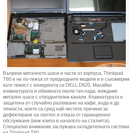
Въпреки металното шаси и части от корпуса, Thinkpad
T60 е не по-тежък от предходните модели и е съизмерим
като тежест с конкурента си DELL D620. Махайки
клавиатурата и обвивката около тач-пада, виждаме
метално шаси с отводнителни канали. Клавиатурата е
защитена от случайно разливане на кафе, вода и др.
течности, които са сред най-честите причини за
дефектиране на лаптоп и отказа от гаранционно
обслужване (виж клипа в началото на статията).
Специално внимание заслужава охладителната система
на Thinkpad T60.