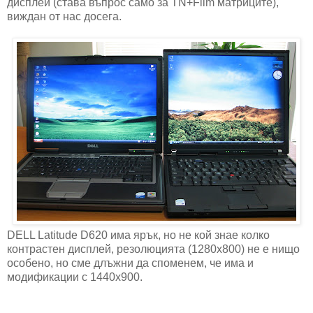
дисплей (става въпрос само за TN+Film матриците),
виждан от нас досега.
DELL Latitude D620 има ярък, но не кой знае колко
контрастен дисплей, резолюцията (1280х800) не е нищо
особено, но сме длъжни да споменем, че има и
модификации с 1440х900.