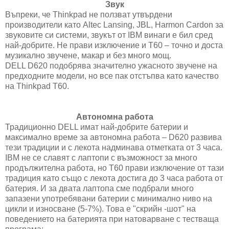
Звук
Въпреки, че Thinkpad не ползват утвърдени
производители като Altec Lansing, JBL, Harmon Cardon за
звуковите си системи, звукът от IBM винаги е бил сред
най-добрите. Не прави изключение и T60 – точно и доста
музикално звучене, макар и без много мощ.
DELL D620 подобрява значително ужасното звучене на
предходните модели, но все пак отстъпва като качество
на Thinkpad T60.
Автономна работа
Традиционно DELL имат най-добрите батерии и
максимално време за автономна работа – D620 развива
тези традиции и с лекота надминава отметката от 3 часа.
IBM не се славят с лаптопи с възможност за много
продължителна работа, но T60 прави изключение от тази
традиция като също с лекота достига до 3 часа работа от
батерия. И за двата лаптопа сме подбрали много
запазени употребявани батерии с минимално ниво на
цикли и износване (5-7%). Това е "скрийн -шот" на
поведението на батерията при натоварване с тестваща