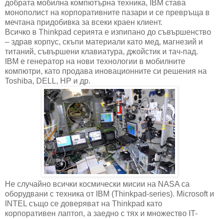
добрата мобилна компютърна техника, IBM става
монополист на корпоративните пазари и се превръща в
мечтана придобивка за всеки краен клиент.
Всичко в Thinkpad серията е изпипано до съвършенство
– здрав корпус, скъпи материали като мед, магнезий и
титаний, съвършени клавиатура, джойстик и тач-пад.
IBM е генератор на нови технологии в мобилните
компютри, като продава иновационните си решения на
Toshiba, DELL, HP и др.
Не случайно всички космически мисии на NASA са
оборудвани с техника от IBM (Thinkpad-series). Microsoft и
INTEL също се доверяват на Thinkpad като
корпоративен лаптоп, а заедно с тях и множество IT-