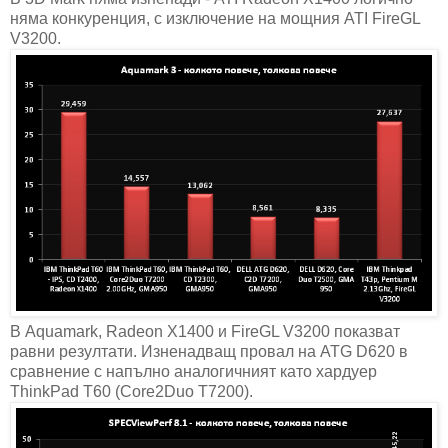
няма конкуренция, с изключение на мощния ATI FireGL
V3200.
В Aquamark, Radeon X1400 и FireGL V3200 показват
равни резултати. Изненадващ провал на ATG D620 в
сравнение с напълно аналогичният като хардуер
ThinkPad T60 (Core2Duo T7200).