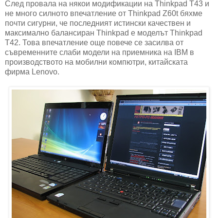
След провала на някои модификации на Thinkpad T43 и
не много силното впечатление от Thinkpad Z60t бяхме
почти сигурни, че последният истински качествен и
максимално балансиран Thinkpad е моделът Thinkpad
T42. Това впечатление още повече се засилва от
съвременните слаби модели на приемника на IBM в
производството на мобилни компютри, китайскaта
фирма Lenovo.