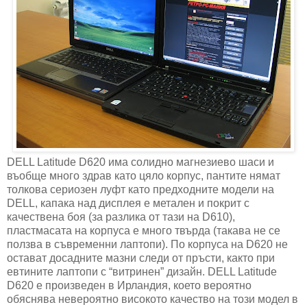
DELL Latitude D620 има солидно магнезиево шаси и
въобще много здрав като цяло корпус, пантите нямат
толкова сериозен луфт като предходните модели на
DELL, капака над дисплея е метален и покрит с
качествена боя (за разлика от тази на D610),
пластмасата на корпуса е много твърда (такава не се
ползва в съвременни лаптопи). По корпуса на D620 не
остават досадните мазни следи от пръсти, както при
евтините лаптопи с “витринен” дизайн. DELL Latitude
D620 е произведен в Ирландия, което вероятно
обяснява невероятно високото качество на този модел в