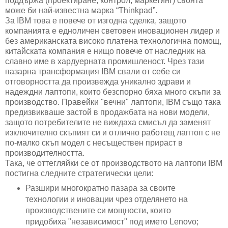
поддържа (проектиране, контрол, маркетинг) своята
може би най-известна марка “Thinkpad”.
За IBM това е повече от изгодна сделка, защото
компанията е едноличен световен иновационен лидер и
без американската високо платена технологична помощ,
китайската компания е нищо повече от наследник на
славно име в хардуерната промишленост. Чрез тази
пазарна трансформация IBM свали от себе си
отговорността да произвежда уникално здрави и
надеждни лаптопи, които безспорно бяха много скъпи за
производство. Правейки "вечни" лаптопи, IBM също така
предизвикваше застой в продажбата на нови модели,
защото потребителите не виждаха смисъл да заменят
изключително скъпият си и отлично работещ лаптоп с не
по-малко скъп модел с несъществен прираст в
производителността.
Така, че оттегляйки се от производството на лаптопи IBM
постигна следните стратегически цели:
Разшири многократно пазара за своите
технологии и иновации чрез отделянето на
производствените си мощности, които
придобиха "независимост" под името Lenovo;