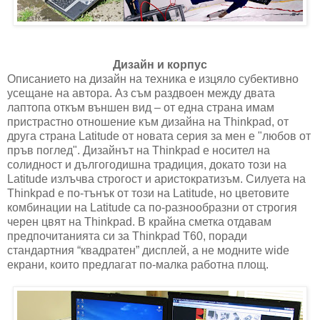
Дизайн и корпус
Описанието на дизайн на техника е изцяло субективно
усещане на автора. Aз съм раздвоен между двата
лаптопа откъм външен вид – от една страна имам
пристрастно отношение към дизайна на Thinkpad, от
друга страна Latitude от новата серия за мен е "любов от
пръв поглед". Дизайнът на Thinkpad е носител на
солидност и дългогодишна традиция, докато този на
Latitude излъчва строгост и аристократизъм. Силуета на
Thinkpad е по-тънък от този на Latitude, но цветовите
комбинации на Latitude са по-разнообразни от строгия
черен цвят на Thinkpad. В крайна сметка отдавам
предпочитанията си за Thinkpad T60, поради
стандартния “квадратен” дисплей, а не модните wide
екрани, които предлагат по-малка работна площ.