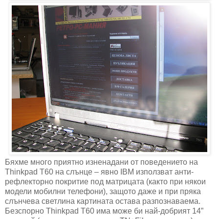
Бяхме много приятно изненадани от поведението на
Thinkpad T60 на слънце – явно IBM използват анти-
рефлекторно покритие под матрицата (както при някои
модели мобилни телефони), защото даже и при пряка
слънчева светлина картината остава разпознаваема.
Безспорно Thinkpad T60 има може би най-добрият 14”