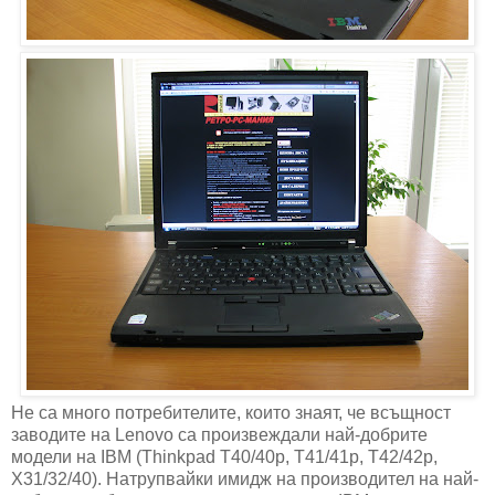
Не са много потребителите, които знаят, че всъщност
заводите на Lenovo са произвеждали най-добрите
модели на IBM (Thinkpad T40/40p, T41/41p, T42/42p,
X31/32/40). Натрупвайки имидж на производител на най-