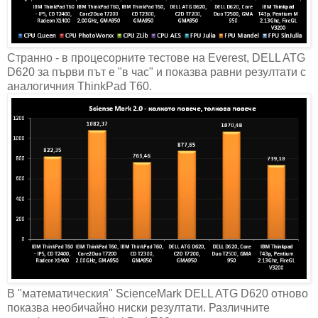
Странно - в процесорните тестове на Everest, DELL ATG
D620 за първи път е "в час" и показва равни резултати с
аналогичния ThinkPad T60.
В "математическия" ScienceMark DELL ATG D620 отново
показва необичайно ниски резултати. Различните