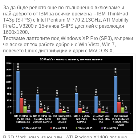
За да бъде ревюто още по-пълноценно включваме и
най-доброто от IBM за всички времена - IBM ThinkPad
T43p (S-IPS) с Intel Pentium M 770 2.13GHz, ATI Mobility
FireGL V3200 и 15-инчов S-IPS дисплей с резолюция
1600х1200.
Тестваме лаптопите под Windows XP Pro (SP3), въпреки
че всеки от тях работи добре и с Win Vista, Win 7,
повечето Linux дистрибуции и дори с MAC OS X.
В 3D Mark няма изненади - ATI Radeon X1400 логично