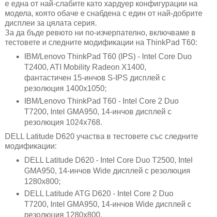
е една от най-слабите като хардуер конфигурации на
модела, която обаче е снабдена с един от най-добрите
дисплеи за цялата серия.
За да бъде ревюто ни по-изчерпателно, включваме в
тестовете и следните модификации на ThinkPad T60:
IBM/Lenovo ThinkPad T60 (IPS) - Intel Core Duo
T2400, ATI Mobility Radeon X1400,
фантастичен 15-инчов S-IPS дисплей с
резолюция 1400х1050;
IBM/Lenovo ThinkPad T60 - Intel Core 2 Duo
T7200, Intel GMA950, 14-инчов дисплей с
резолюция 1024х768.
DELL Latitude D620 участва в тестовете със следните
модификации:
DELL Latitude D620 -
Intel Core Duo T2500, Intel
GMA950, 14-инчов Wide дисплей с резолюция
1280х800;
DELL Latitude ATG D620 -
Intel Core 2 Duo
T7200, Intel GMA950,
14-инчов Wide дисплей с
резолюция 1280х800
.