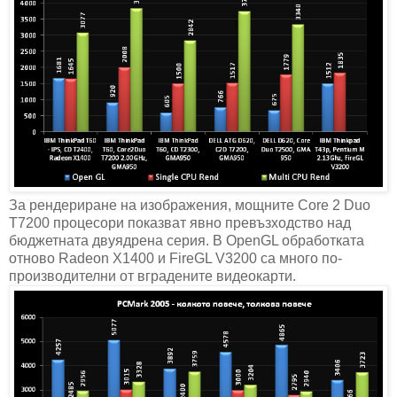
За рендериране на изображения, мощните Core 2 Duo
T7200 процесори показват явно превъзходство над
бюджетната двуядрена серия. В OpenGL обработката
отново Radeon X1400 и FireGL V3200 са много по-
производителни от вградените видеокарти.