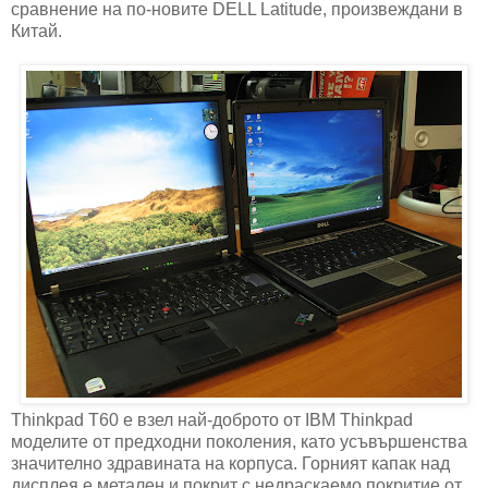
сравнение на по-новите DELL Latitude, произвеждани в
Китай.
Thinkpad T60 е взел най-доброто от IBM Thinkpad
моделите от предходни поколения, като усъвършенства
значително здравината на корпуса. Горният капак над
дисплея е метален и покрит с недраскаемо покритие от