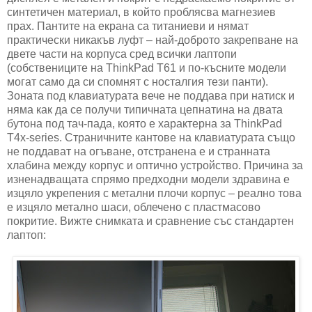
синтетичен материал, в който проблясва магнезиев
прах. Пантите на екрана са титаниеви и нямат
практически никакъв луфт – най-доброто закрепване на
двете части на корпуса сред всички лаптопи
(собствениците на ThinkPad T61 и по-късните модели
могат само да си спомнят с носталгия тези панти).
Зоната под клавиатурата вече не поддава при натиск и
няма как да се получи типичната цепнатина на двата
бутона под тач-пада, която е характерна за ThinkPad
T4x-series. Страничните кантове на клавиатурата също
не поддават на огъване, отстранена е и странната
хлабина между корпус и оптично устройство. Причина за
изненадващата спрямо предходни модели здравина е
изцяло укрепения с метални плочи корпус – реално това
е изцяло метално шаси, облечено с пластмасово
покритие. Вижте снимката и сравнение със стандартен
лаптоп: