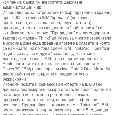
компании, банки, университети, държавни
администрации и др.
Изненадващо за потребителите (корпоративни и крайни)
през 2005-та година IBM "продава" (по-точно
преотстъпва, но за това по-надолу в статията)
производствените си мощности на "собствените" си
китайски заводи Lenovo. "Продадена" е и легендарната
търговска марка – ThinkPad, което за много потребители
е огромна изненада предвид апогея на славата, в която
се намира точно по това време IBM ThinkPad. През тази
година се случва и друго "пазарно чудо", отново
донякъде свързано с IBM. Това е преминаването на
Apple лаптопите от технологично по-съвършените
PowerPC (IBM) процесори към Intel Core 2 Duo. Може би
двете събития са свързани и предварително
режисирани?
Икономическите и финансови експерти на IBM явно
добре са анализирали пазара и това, че производството
на хардуер не е толкова рентабилно, колкото
продажбата на технологии, иновации, софтуерни
решения. Продавайки търговското име “Thinkpad”, IBM
поема ангажимент в продължение на поне 5 години да