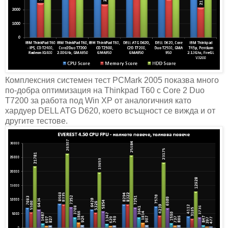
Комплексния системен тест PCMark 2005 показва много
по-добра оптимизация на Thinkpad T60 с Core 2 Duo
T7200 за работа под Win XP от аналогичния като
хардуер DELL ATG D620, което всъщност се вижда и от
другите тестове.