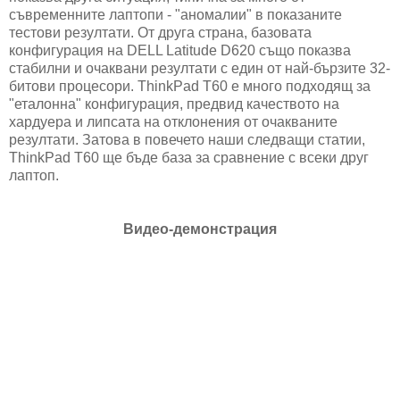
съвременните лаптопи - "аномалии" в показаните
тестови резултати. От друга страна, базовата
конфигурация на DELL Latitude D620 също показва
стабилни и очаквани резултати с един от най-бързите 32-
битови процесори. ThinkPad T60 е много подходящ за
"еталонна" конфигурация, предвид качеството на
хардуера и липсата на отклонения от очакваните
резултати. Затова в повечето наши следващи статии,
ThinkPad T60 ще бъде база за сравнение с всеки друг
лаптоп.
Видео-демонстрация