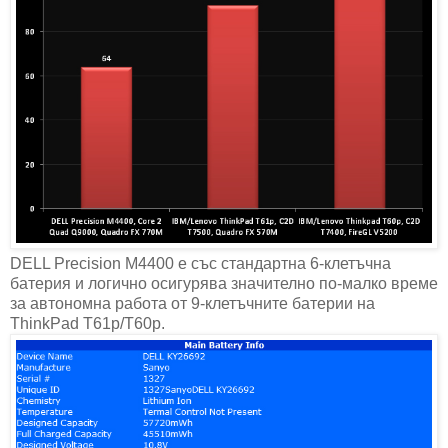
DELL Precision M4400 е със стандартна 6-клетъчна
батерия и логично осигурява значително по-малко време
за автономна работа от 9-клетъчните батерии на
ThinkPad T61p/T60p.