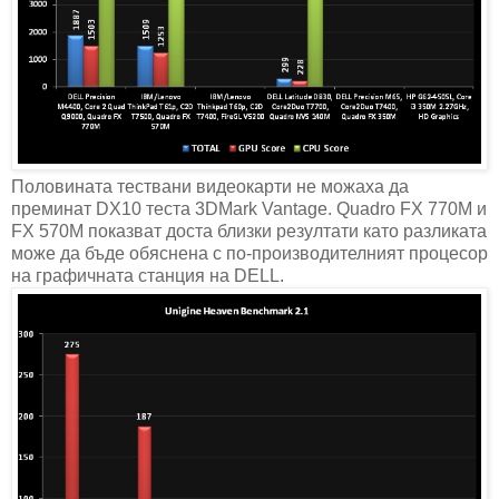
Половината тествани видеокарти не можаха да
преминат DX10 теста 3DMark Vantage. Quadro FX 770M и
FX 570M показват доста близки резултати като разликата
може да бъде обяснена с по-производителният процесор
на графичната станция на DELL.