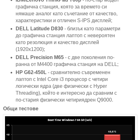
графична станция, която за времето си
нямаше аналог като съчетание от качество,
характеристики и отличен S-IPS дисплей;
DELL Latitude D830
- близък като параметри
до графична станция лаптоп с невероятен
като резолюция и качество дисплей
(1920х1200);
DELL Precision M65
- с две поколения по-
ранна от M4400 графична станция на DELL;
HP G62-450L
- сравнително съвременен
лаптоп с Intel Core i3 процесор с четири
логически ядра (две физически с Hyper
Threading), който е интересно да сравним с
по-стария физически четириядрен Q9000.
Общи тестове