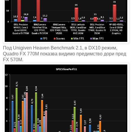
Под Unigiven Heaven Benchmark 2.1, в DX10 режим,
Quadro FX 770M показва видимо предимство дори пред
FX 570M.