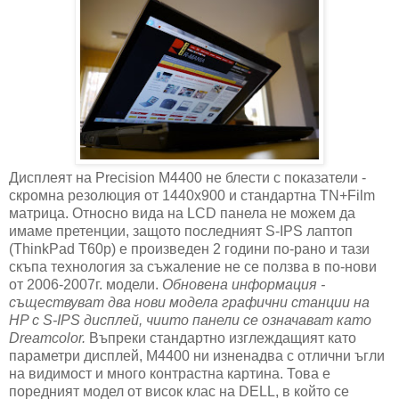
Дисплеят на Precision M4400 не блести с показатели -
скромна резолюция от 1440х900 и стандартна TN+Film
матрица. Относно вида на LCD панела не можем да
имаме претенции, защото последният S-IPS лаптоп
(ThinkPad T60p) е произведен 2 години по-рано и тази
скъпа технология за съжаление не се ползва в по-нови
от 2006-2007г. модели.
Обновена информация -
съществуват два нови модела графични станции на
HP с S-IPS дисплей, чиито панели се означават като
Dreamcolor.
Въпреки стандартно изглеждащият като
параметри дисплей, M4400 ни изненадва с отлични ъгли
на видимост и много контрастна картина. Това е
поредният модел от висок клас на DELL, в който се