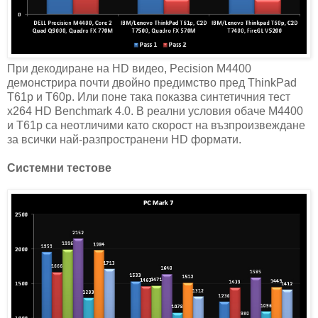
При декодиране на HD видео, Pecision M4400
демонстрира почти двойно предимство пред ThinkPad
T61p и T60p. Или поне така показва синтетичния тест
x264 HD Benchmark 4.0. В реални условия обаче M4400
и T61p са неотличими като скорост на възпроизвеждане
за всички най-разпространени HD формати.
Системни тестове