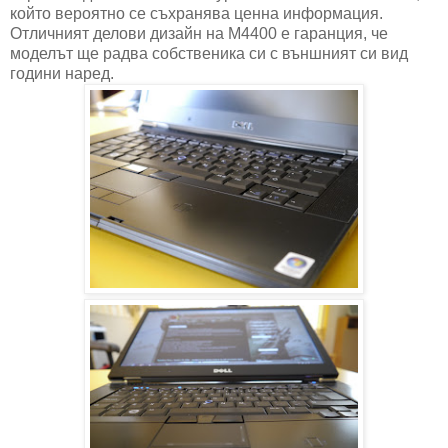
който вероятно се съхранява ценна информация.
Отличният делови дизайн на M4400 е гаранция, че
моделът ще радва собственика си с външният си вид
години наред.