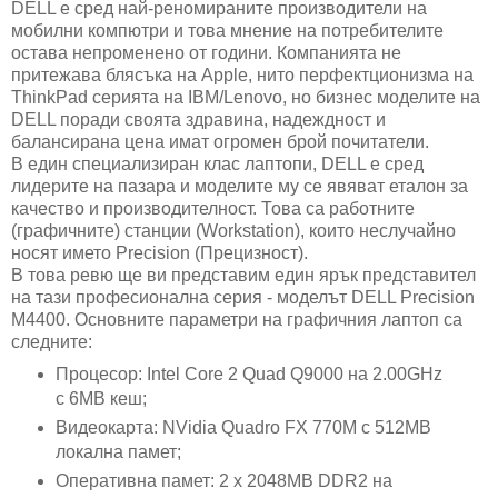
DELL е сред най-реномираните производители на
мобилни компютри и това мнение на потребителите
остава непроменено от години. Компанията не
притежава блясъка на Apple, нито перфектционизма на
ThinkPad серията на IBM/Lenovo, но бизнес моделите на
DELL поради своята здравина, надеждност и
балансирана цена имат огромен брой почитатели.
В един специализиран клас лаптопи, DELL е сред
лидерите на пазара и моделите му се явяват еталон за
качество и производителност. Това са работните
(графичните) станции (Workstation), които неслучайно
носят името Precision (Прецизност).
В това ревю ще ви представим един ярък представител
на тази професионална серия - моделът DELL Precision
M4400. Основните параметри на графичния лаптоп са
следните:
Процесор: Intel Core 2 Quad Q9000 на 2.00GHz
с 6MB кеш;
Видеокарта: NVidia Quadro FX 770M с 512MB
локална памет;
Оперативна памет: 2 х 2048MB DDR2 на