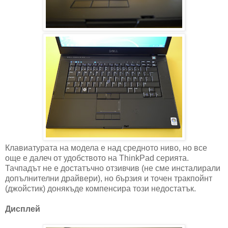
Клавиатурата на модела е над средното ниво, но все
още е далеч от удобството на ThinkPad серията.
Тачпадът не е достатъчно отзивчив (не сме инсталирали
допълнителни драйвери), но бързия и точен тракпойнт
(джойстик) донякъде компенсира този недостатък.
Дисплей