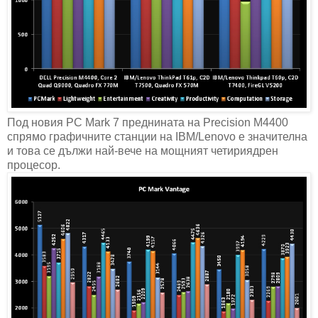
Под новия PC Mark 7 преднината на Precision M4400
спрямо графичните станции на IBM/Lenovo е значителна
и това се дължи най-вече на мощният четириядрен
процесор.