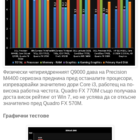
Физически четириядренният Q9000 дава на Precision
M4400 сериозна преднина пред останалите процесори,
изпреварвайки значително дори Core i3, работещ на по-
висока работна честота. Quadro FX 770M също получава
доста висок рейтинг от Win 7, но не успява да се откъсне
значително пред Quadro FX 570M.
Графични тестове