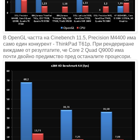
В OpenGL частта на Cinebench 11.5, Precision M4400 има
само един конкурент - ThinkPad T61p. При рендериране
виждаме от резултатите, че Core 2 Quad Q9000 има
почти двойно предимство пред останалите процесори.