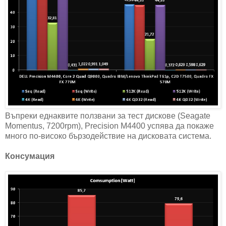
Въпреки еднаквите ползвани за тест дискове (Seagate
Momentus, 7200rpm), Precision M4400 успява да покаже
много по-високо бързодействие на дисковата система.
Консумация