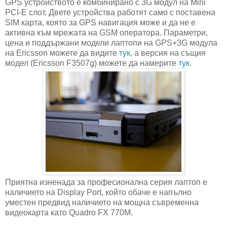
GPS устройството е комбинирано с 3G модул на Mini
PCI-E слот. Двете устройства работят само с поставена
SIM карта, която за GPS навигация може и да не е
активна към мрежата на GSM оператора. Параметри,
цена и поддържани модели лаптопи на GPS+3G модула
на Ericsson можете да видите
тук
, а версия на същия
модел (Ericsson F3507g) можете да намерите
тук
.
Приятна изненада за професионална серия лаптоп е
наличието на Display Port, който обаче е напълно
уместен предвид наличието на мощна съвременна
видеокарта като Quadro FX 770M.