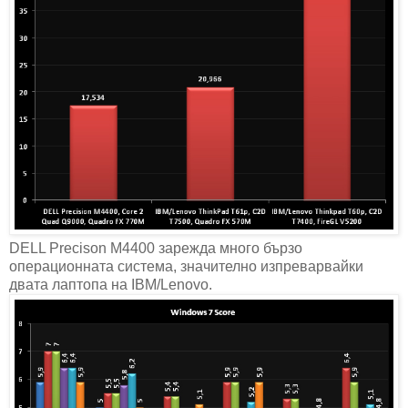
DELL Precison M4400 зарежда много бързо
операционната система, значително изпреварвайки
двата лаптопа на IBM/Lenovo.