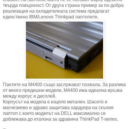
твърда повърхност. От друга страна пример за по-добра
реализация на охладителната система предлагат
единствено IBM/Lenovo Thinkpad лаптопите.
Пантите на М4400 също заслужават похвала. За разлика
от много предишни модели, M4400 има идеална връзка
между корпус и дисплей.
Корпусът на модела е изцяло метален. Шасито е
магнезиево и здраво защитава хардуера на скъпия
лаптоп с което моделът на DELL максимално се
доближава до еталона за здравина ThinkPad T-series.