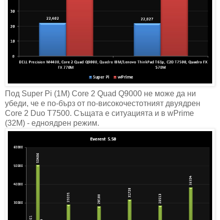
Под Super Pi (1M) Core 2 Quad Q9000 не може да ни
убеди, че е по-бърз от по-високочестотният двуядрен
Core 2 Duo T7500. Същата е ситуацията и в wPrime
(32M) - едноядрен режим.