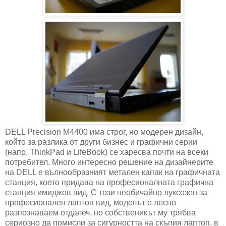
DELL Precision M4400 има строг, но модерен дизайн,
който за разлика от други бизнес и графични серии
(напр. ThinkPad и LifeBook) се харесва почти на всеки
потребител. Много интересно решение на дизайнерите
на DELL е вълнообразният метален капак на графичната
станция, което придава на професионалната графична
станция имиджов вид. С този необичайно луксозен за
професионален лаптоп вид, моделът е лесно
разпознаваем отдалеч, но собственикът му трябва
сериозно да помисли за сигурността на скъпия лаптоп, в