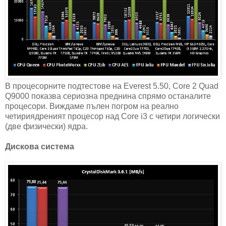
В процесорните подтестове на Everest 5.50, Core 2 Quad
Q9000 показва сериозна преднина спрямо останалите
процесори. Виждаме пълен погром на реално
четириядреният процесор над Core i3 с четири логически
(две физически) ядра.
Дискова система