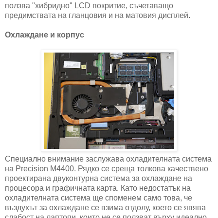
ползва "хибридно" LCD покритие, съчетаващо
предимствата на гланцовия и на матовия дисплей.
Охлаждане и корпус
Специално внимание заслужава охладителната система
на Precision M4400. Рядко се среща толкова качествено
проектирана двуконтурна система за охлаждане на
процесора и графичната карта. Като недостатък на
охладителната система ще споменем само това, че
въздухът за охлаждане се взима отдолу, което се явява
слабост на лаптопи, които не се ползват върху идеално