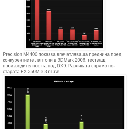
Precision M4400 показва впечатляваща преднина пред
конкурентните лаптопи в 3DMark 2006, тестващ
производителността под DX9. Разликата спрямо по-
старата FX 350M e 8 пъти!