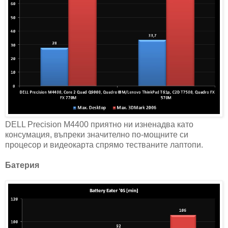
DELL Precision M4400 приятно ни изненадва като
консумация, въпреки значително по-мощните си
процесор и видеокарта спрямо тестваните лаптопи.
Батерия