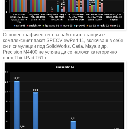
Основен графичен тест за работните станции е
комплексният пакет SPECViewPerf 11, включващ в себе
си и симулации под SolidWorks, Catia, Maya и др.
Precision M4400 не успява да се наложи категорично
пред ThinkPad T61p.