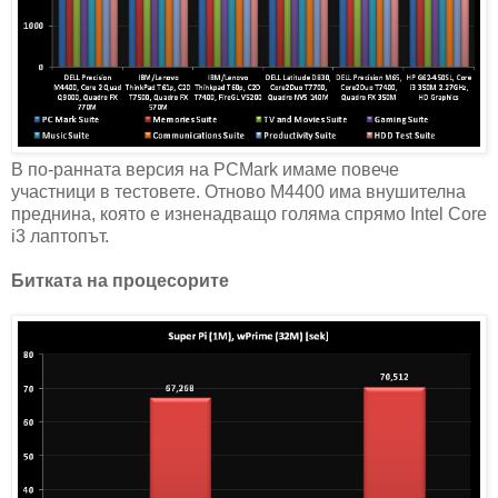
В по-ранната версия на PCMark имаме повече
участници в тестовете. Отново M4400 има внушителна
преднина, която е изненадващо голяма спрямо Intel Core
i3 лаптопът.
Битката на процесорите