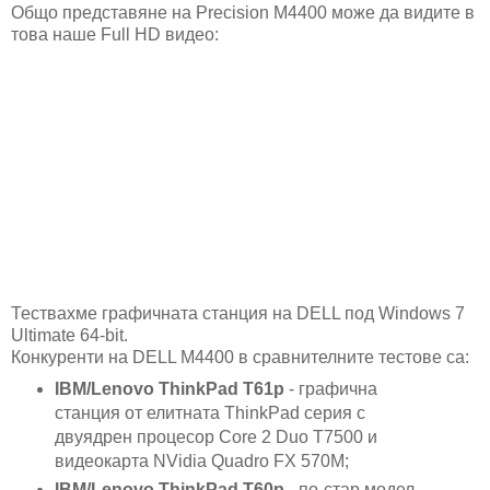
Общо представяне на Precision M4400 може да видите в
това наше Full HD видео:
Тествахме графичната станция на DELL под Windows 7
Ultimate 64-bit.
Конкуренти на DELL M4400 в сравнителните тестове са:
IBM/Lenovo ThinkPad T61p
- графична
станция от елитната ThinkPad серия с
двуядрен процесор Core 2 Duo T7500 и
видеокарта NVidia Quadro FX 570M;
IBM/Lenovo ThinkPad T60p
- по-стар модел